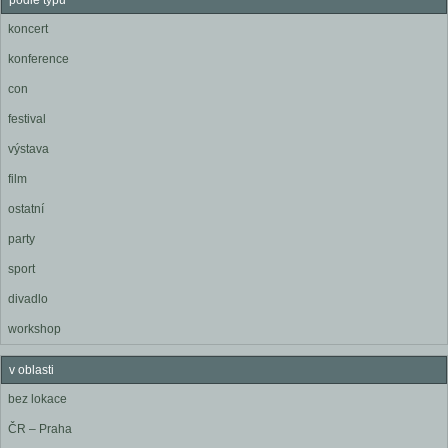
podle typu
koncert
konference
con
festival
výstava
film
ostatní
party
sport
divadlo
workshop
v oblasti
bez lokace
ČR – Praha