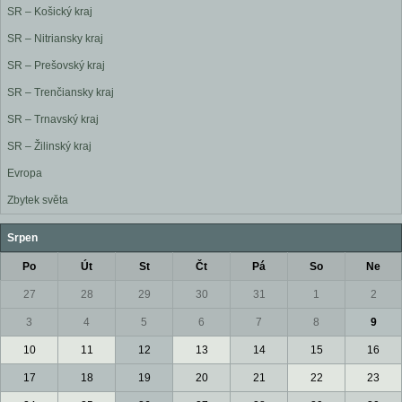
SR – Košický kraj
SR – Nitriansky kraj
SR – Prešovský kraj
SR – Trenčiansky kraj
SR – Trnavský kraj
SR – Žilinský kraj
Evropa
Zbytek světa
Srpen
Po
Út
St
Čt
Pá
So
Ne
27
28
29
30
31
1
2
3
4
5
6
7
8
9
10
11
12
13
14
15
16
17
18
19
20
21
22
23