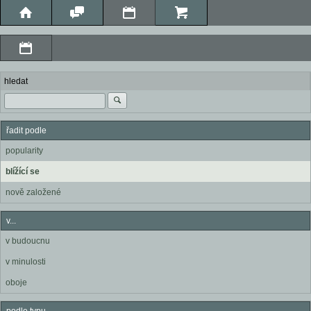
hledat
řadit podle
popularity
blížící se
nově založené
v...
v budoucnu
v minulosti
oboje