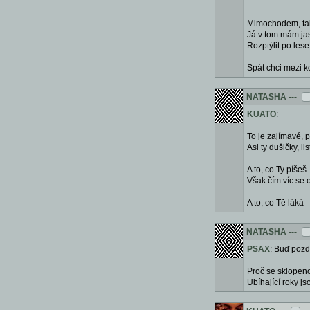
Mimochodem, také
Já v tom mám ja
Rozptýlit po lese
Spát chci mezi k
NATASHA
---
KUATO
:
To je zajímavé, p
Asi ty dušičky, l
A to, co Ty píšeš
Však čím víc se o
A to, co Tě láká 
NATASHA
---
PSAX
: Buď pozd
Proč se sklopen
Ubíhající roky js