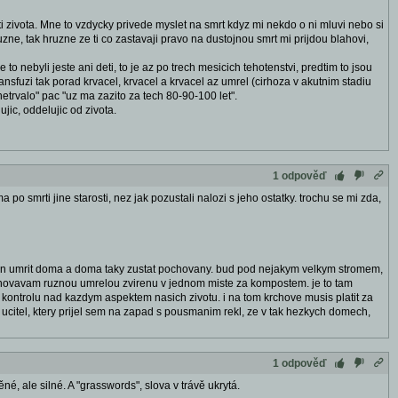
sti zivota. Mne to vzdycky privede myslet na smrt kdyz mi nekdo o ni mluvi nebo si
hruzne, tak hruzne ze ti co zastavaji pravo na dustojnou smrt mi prijdou blahovi,
to nebyli jeste ani deti, to je az po trech mesicich tehotenstvi, predtim to jsou
transfuzi tak porad krvacel, krvacel a krvacel az umrel (cirhoza v akutnim stadiu
netrvalo" pac "uz ma zazito za tech 80-90-100 let".
ujic, oddelujic od zivota.
1 odpověď
 ma po smrti jine starosti, nez jak pozustali nalozi s jeho ostatky. trochu se mi zda,
eden umrit doma a doma taky zustat pochovany. bud pod nejakym velkym stromem,
ochovavam ruznou umrelou zvirenu v jednom miste za kompostem. je to tam
i kontrolu nad kazdym aspektem nasich zivotu. i na tom krchove musis platit za
y ucitel, ktery prijel sem na zapad s pousmanim rekl, ze v tak hezkych domech,
1 odpověď
né, ale silné. A "grasswords", slova v trávě ukrytá.