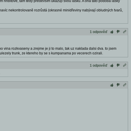
jném hřibitově, tam tedy především ukazují svou lásku. A ona tato podoba lásky
ě navíc nekontrolovaně rozrůstá (okrasné minidřeviny nabývají obludných tvarů,
1 odpověď
vina rozkvaseny a zrejme je ji to malo, tak uz naklada dalsi dva. to jsem
 ulezely trunk, ze ktereho by se s kumpanama po vecerech ozirali.
1 odpověď
.