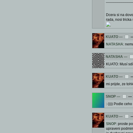
_____________
Dcera si na dovol
rada, nosi tricka 
KUATO
---
-
NATASHA
: nemu
NATASHA
---
KUATO: Musí sdíl
KUATO
---
-
mi prijde, ze toh
SNOP
---
---
:-)))) Podle ceh
KUATO
---
-
SNOP
: proste p
upraveni podmine