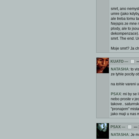
smrt, ano nemysli
umre (jako kdyby 
ale treba tomu t
Nejspis ze mne ml
plody, ale to jso
dekompenzace)....
smrt. The end. Ur
Moje smrt? Ja chci 
KUATO
---
-
NATASHA
: to v
ze tyhle pocity o
na
tohle
vareni u
PSAX
: mi by se
nebo proste v je
takove.. saturns
"pronajem" mista
jako maji u nas m
PSAX
---
---
NATASHA
: Je m