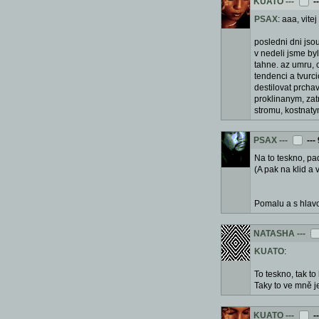
KUATO
---
-
PSAX
: aaa, vitej 
posledni dni jsou
v nedeli jsme byl
tahne. az umru, 
tendenci a tvurc
destilovat prcha
proklinanym, zat
stromu, kostnaty
PSAX
---
---
Na to teskno, pad
(A pak na klid a
Pomalu a s hlavo
NATASHA
---
KUATO
:
To teskno, tak to
Taky to ve mně j
KUATO
---
-