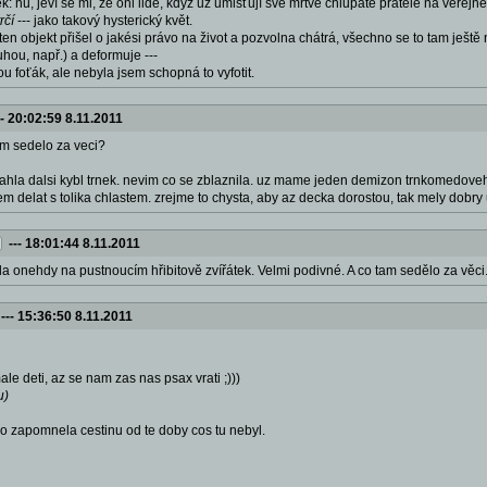
ek: nu, jeví se mi, že oni lidé, když už umisťují své mrtvé chlupaté přátele na veře
trčí
--- jako takový hysterický květ.
 ten objekt přišel o jakési právo na život a pozvolna chátrá, všechno se to tam ješt
uhou, např.) a deformuje ---
u foťák, ale nebyla jsem schopná to vyfotit.
--
20:02:59 8.11.2011
am sedelo za veci?
hla dalsi kybl trnek. nevim co se zblaznila. uz mame jeden demizon trnkomedoveho 
m delat s tolika chlastem. zrejme to chysta, aby az decka dorostou, tak mely dobry
---
18:01:44 8.11.2011
yla onehdy na pustnoucím hřibitově zvířátek. Velmi podivné. A co tam sedělo za věci
---
15:36:50 8.11.2011
male deti, az se nam zas nas psax vrati ;)))
u)
ro zapomnela cestinu od te doby cos tu nebyl.