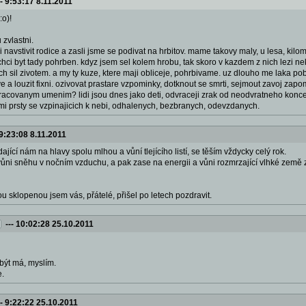
--
9:53:17 8.11.2011
:o)!
 zvlastni.
i navstivit rodice a zasli jsme se podivat na hrbitov. mame takovy maly, u lesa, ki
chci byt tady pohrben. kdyz jsem sel kolem hrobu, tak skoro v kazdem z nich lezi nek
ich sil zivotem. a my ty kuze, ktere maji obliceje, pohrbivame. uz dlouho me laka po
ve a louzit fixni. ozivovat prastare vzpominky, dotknout se smrti, sejmout zavoj zap
racovanym umenim? lidi jsou dnes jako deti, odvraceji zrak od neodvratneho konce.
mi prsty se vzpinajicich k nebi, odhalenych, bezbranych, odevzdanych.
9:23:08 8.11.2011
ající nám na hlavy spolu mlhou a vůní tlejícího listí, se těším vždycky celý rok.
 vůni sněhu v nočním vzduchu, a pak zase na energii a vůni rozmrzající vlhké země z 
u sklopenou jsem vás, přátelé, přišel po letech pozdravit.
---
10:02:28 25.10.2011
 být má, myslím.
e.
--
9:22:22 25.10.2011