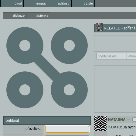
úvod
témata
události
tržiště
diskuze
nástěnka
RELATED - spřízněn
NATASHA
---
přihlásit
KUATO
: Já bych
přezdívka