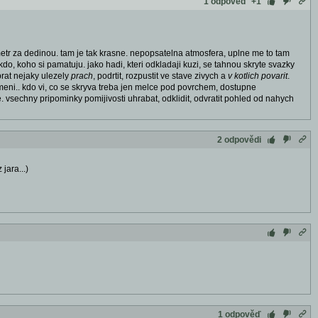
1 odpověď
+1
lometr za dedinou. tam je tak krasne. nepopsatelna atmosfera, uplne me to tam
do, koho si pamatuju. jako hadi, kteri odkladaji kuzi, se tahnou skryte svazky
brat nejaky ulezely
prach
, podrtit, rozpustit ve stave zivych a
v kotlich povarit
.
omeni.. kdo vi, co se skryva treba jen melce pod povrchem, dostupne
 vsechny pripominky pomijivosti uhrabat, odklidit, odvratit pohled od nahych
2 odpovědi
jara...)
1 odpověď