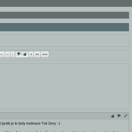
---
--
-
-
+
++
+++
jestli je to tedy motivace Tvé ženy :-)