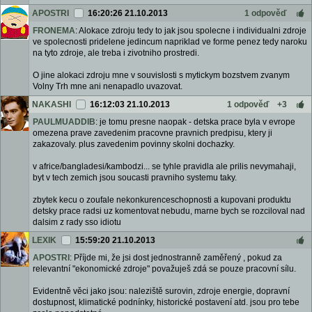
APOSTRI
16:20:26 21.10.2013
1 odpověď
FRONEMA
: Alokace zdroju tedy to jak jsou spolecne i individualni zdroje
ve spolecnosti pridelene jedincum napriklad ve forme penez tedy naroku
na tyto zdroje, ale treba i zivotniho prostredi.
O jine alokaci zdroju mne v souvislosti s mytickym bozstvem zvanym
Volny Trh mne ani nenapadlo uvazovat.
NAKASHI
16:12:03 21.10.2013
1 odpověď
+3
PAULMUADDIB
: je tomu presne naopak - detska prace byla v evrope
omezena prave zavedenim pracovne pravnich predpisu, ktery ji
zakazovaly. plus zavedenim povinny skolni dochazky.
v africe/bangladesi/kambodzi... se tyhle pravidla ale prilis nevymahaji,
byt v tech zemich jsou soucasti pravniho systemu taky.
zbytek kecu o zoufale nekonkurenceschopnosti a kupovani produktu
detsky prace radsi uz komentovat nebudu, marne bych se rozciloval nad
dalsim z rady sso idiotu
LEXIK
15:59:20 21.10.2013
APOSTRI
: Příjde mi, že jsi dost jednostranně zaměřený , pokud za
relevantní "ekonomické zdroje" považuješ zdá se pouze pracovní sílu.
Evidentně věci jako jsou: naleziště surovin, zdroje energie, dopravní
dostupnost, klimatické podnínky, historické postavení atd. jsou pro tebe