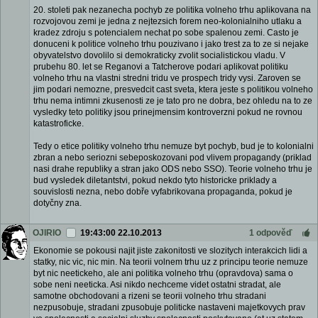
20. stoleti pak nezanecha pochyb ze politika volneho trhu aplikovana na
rozvojovou zemi je jedna z nejtezsich forem neo-kolonialniho utlaku a
kradez zdroju s potencialem nechat po sobe spalenou zemi. Casto je
donuceni k politice volneho trhu pouzivano i jako trest za to ze si nejake
obyvatelstvo dovolilo si demokraticky zvolit socialistickou vladu. V
prubehu 80. let se Reganovi a Tatcherove podari aplikovat politiku
volneho trhu na vlastni stredni tridu ve prospech tridy vysi. Zaroven se
jim podari nemozne, presvedcit cast sveta, ktera jeste s politikou volneho
trhu nema intimni zkusenosti ze je tato pro ne dobra, bez ohledu na to ze
vysledky teto politiky jsou prinejmensim kontroverzni pokud ne rovnou
katastroficke.
Tedy o etice politiky volneho trhu nemuze byt pochyb, bud je to kolonialni
zbran a nebo seriozni sebeposkozovani pod vlivem propagandy (priklad
nasi drahe republiky a stran jako ODS nebo SSO). Teorie volneho trhu je
bud vysledek diletantstvi, pokud nekdo tyto historicke priklady a
souvislosti nezna, nebo dobře vyfabrikovana propaganda, pokud je
dotyčny zna.
OJIRIO
19:43:00 22.10.2013
1 odpověď
Ekonomie se pokousi najit jiste zakonitosti ve slozitych interakcich lidi a
statky, nic vic, nic min. Na teorii volnem trhu uz z principu teorie nemuze
byt nic neetickeho, ale ani politika volneho trhu (opravdova) sama o
sobe neni neeticka. Asi nikdo nechceme videt ostatni stradat, ale
samotne obchodovani a rizeni se teorii volneho trhu stradani
nezpusobuje, stradani zpusobuje politicke nastaveni majetkovych prav