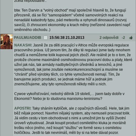
zcela nepodstatné..
btw. Ten Darvin a "volný obchod" mají společné hlavně to, že fungují
přirozeně, dá se říci "samospádem" včetně samovolných reakcí na
nenadálé katastrofy typu, pád meteoritu a vyhynutí dinosaurů (rozvoj
savců), či zhroucení ekonomiky a krach měny (neřízené zavedení např.
směnného obchodu..)
PAULMUADDIB
15:56:38 21.10.2013
2 odpovědi
-2
NAKASHI
: Jasně že za děti pracující v Africe může evropská regulace
pracovního práva. Už jenom tím, že díky té regulaci jsme tady mnohem
chudší a nemůžeme tolik kupovat jejich zboží. Ale reálně je to o tom, že
protože chceme maximálně osmihodinovou pracovní dobu a platy, které
uživí jak nás, tak armády nadbytečných úředníků a lenochů, a jiné
vymoženosti, tak jsme zoufale nekonkurenceschopní a musíme se
“chránit” před výrobky těch, co tyhle vymoženosti nemají. Tím, že
banujeme jejich produkci, se jednak máme hůř a jednak jim
znemožňujeme, aby tyto vymoženosti někdy měli u nich.
Cywoe vykořisťování, nebohý dělník 19 století,… jsem tady dobře v
Ekonomii? Nebo je to studovna marxismu-leninismu?
APOSTRI
: Taky sháním kyblíček, ale z opačných důvodů. Hele, tak jim
běž nějak pomoct. Navrhni nějaký system, aby nemuseli pracovat tolik.
Já vidím cestu v tom obchodovat s nimi a umožnit jim tu vyšší životní
úroveň vybudovat. Jinak koupit product osmiletého kluka je morálně
trošku něco jiného, než koupit “službu” ve formě sexu s osmiletou
holčičkou. Jestli to tak nevnímáš, měli by si na tebe dávat pozor.