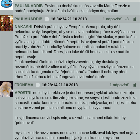
PAULMUADDIB
: Povinnou docházku u nás zavedla Marie Terezie a
hodně pochybuju, že to dělala kvůli socialistickým dogmatům.
PAULMUADDIB
16:34:34 21.10.2013
1 odpověď
-3
NAKASHI
: Dětská práce byla v Evropě zrušena proto, aby děti
nekonkurovaly dospělým, aby se omezila nabídka práce a zvýšila cena.
Protože to proběhlo v době růstu a technologického skoku, v podstatě to
vyšlo a asi je to dobře. Nicméně nepředstavujme si pořád pod dětskou
prací ty zubožené chudáčky špinavé od uhlí s lopatami v rukách a
helmami s karbidkami. Dnes jsou take dětští herci a nikdo se nad tím
nepohoršuje.
Jinak povinná školní docházka byla zavedena, aby dostala ty
nezaměstnané děti z ulice a aby účinně vymývalo mozky s důrazem na
socialistická dogmata o “veřejném blahu” a “nutnosti ochrany před
trhem”, což třeba u tebe zafungovalo evidentně dobře.
FRONEMA
16:28:14 21.10.2013
1 odpověď
APOSTRI
: no to bych rekla ze je dost nepresnej vyklad. alokace zdroju
spis ve smyslu co se s tim zdrojem stane, ve smyslu jestli bude zezeleza
soucastka auta, konstrukce baraku, detska prolejzacka, nebo jestli treba
zustane v zemi protoze se nikomu nevyplati ho vytahnout.
to s jedincema souvisi spis min, a uz vubec tam neni nikdo kdo by
"prideloval"
myslim ze driv nez zacnes neco tak emocne kritizovat tak bys mel nejdriv
vynalozit vic casu na to to pochopit jak je to skutecne mysleno