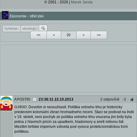
© 2001 - 2026 |
Marek Janda
Ekonomie - střet ideí
<<
<
>
>>
APOSTRI
23:36:11 22.10.2013
2 odpovědi
-3
OJIRIO
: Dovolim si nesouhlasit. Politika volneho trhu je historicky
predevsim kolonialni zbran hromadneho niceni. Staci se podivat na Indii
v 19. stoleti, neni pochyb ze politika volneho trhu vnucena jim brity byla
jedna z hlavnich pricin za upadkem, hladomory a smrti milionu lidi.
Mezitim britske imperium vzkveta pod vysoce protekcionistickou trzni
politikou.