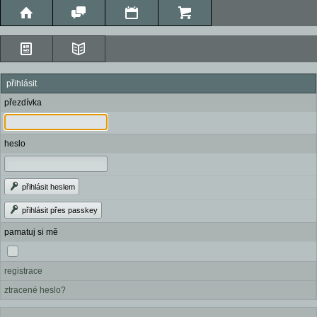
přihlásit
přezdívka
heslo
přihlásit heslem
přihlásit přes passkey
pamatuj si mě
registrace
ztracené heslo?