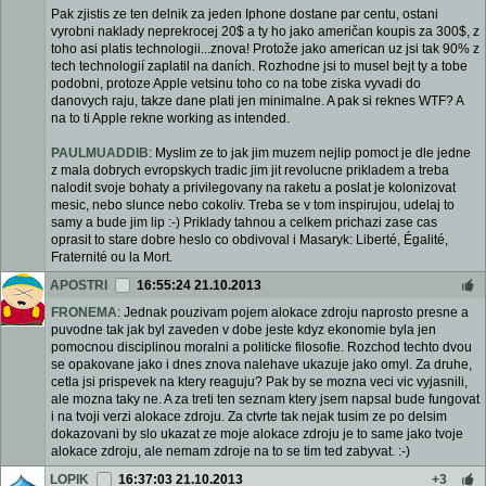
Pak zjistis ze ten delnik za jeden Iphone dostane par centu, ostani
vyrobni naklady neprekrocej 20$ a ty ho jako američan koupis za 300$, z
toho asi platis technologii...znova! Protože jako american uz jsi tak 90% z
tech technologií zaplatil na daních. Rozhodne jsi to musel bejt ty a tobe
podobni, protoze Apple vetsinu toho co na tobe ziska vyvadi do
danovych raju, takze dane plati jen minimalne. A pak si reknes WTF? A
na to ti Apple rekne working as intended.
PAULMUADDIB
: Myslim ze to jak jim muzem nejlip pomoct je dle jedne
z mala dobrych evropskych tradic jim jit revolucne prikladem a treba
nalodit svoje bohaty a privilegovany na raketu a poslat je kolonizovat
mesic, nebo slunce nebo cokoliv. Treba se v tom inspirujou, udelaj to
samy a bude jim lip :-) Priklady tahnou a celkem prichazi zase cas
oprasit to stare dobre heslo co obdivoval i Masaryk: Liberté, Égalité,
Fraternité ou la Mort.
APOSTRI
16:55:24 21.10.2013
FRONEMA
: Jednak pouzivam pojem alokace zdroju naprosto presne a
puvodne tak jak byl zaveden v dobe jeste kdyz ekonomie byla jen
pomocnou disciplinou moralni a politicke filosofie. Rozchod techto dvou
se opakovane jako i dnes znova nalehave ukazuje jako omyl. Za druhe,
cetla jsi prispevek na ktery reaguju? Pak by se mozna veci vic vyjasnili,
ale mozna taky ne. A za treti ten seznam ktery jsem napsal bude fungovat
i na tvoji verzi alokace zdroju. Za ctvrte tak nejak tusim ze po delsim
dokazovani by slo ukazat ze moje alokace zdroju je to same jako tvoje
alokace zdroju, ale nemam zdroje na to se tim ted zabyvat. :-)
LOPIK
16:37:03 21.10.2013
+3