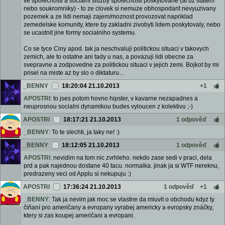
ve spolecnosti a socialni sluzby spolecnosti poskytovane (at uz statem
nebo soukromniky) - to ze clovek si nemuze obhospodarit nevyuzivany
pozemek a ze lidi nemaji zajem/moznost provozovat napriklad
zemedelske komunity, ktere by zakladni zivobyti lidem poskytovaly, nebo
se ucastnit jine formy socialniho systemu.
Co se tyce Ciny apod. tak ja neschvaluji politickou situaci v takovych
zemich, ale to ostatne ani tady u nas, a povazuji lidi obecne za
svepravne a zodpovedne za politickou situaci v jejich zemi. Bojkot by mi
prisel na miste az by slo o diktaturu...
_BENNY
18:20:04 21.10.2013
+1
APOSTRI
: to jses potom hovno hipster, v kavarne nezapadnes a
neuprosnou socialni dynamikou budes vyloucen z kolektivu ;-)
APOSTRI
18:17:21 21.10.2013
1 odpověď
_BENNY
: To te slechti, ja taky ne! :)
_BENNY
18:12:05 21.10.2013
1 odpověď
APOSTRI
: nevidim na tom nic zvrhleho. nekdo zase sedi v praci, dela
prd a pak najednou dostane 40 tacu. normalka. jinak ja si WTF nereknu,
predrazeny veci od Applu si nekupuju :)
APOSTRI
17:36:24 21.10.2013
1 odpověď
+1
_BENNY
: Tak ja nevim jak moc se vlastne da mluvit o obchodu kdyz ty
čiňaní pro američany a evropany vyrabej americky a evropsky znáčky,
ktery si zas koupej američani a evropani.