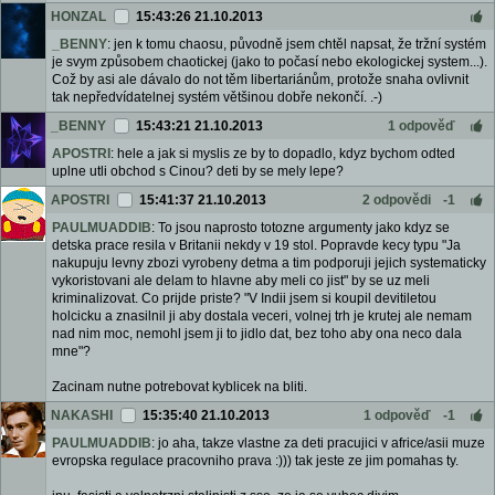
HONZAL
15:43:26 21.10.2013
_BENNY
: jen k tomu chaosu, původně jsem chtěl napsat, že tržní systém
je svym způsobem chaotickej (jako to počasí nebo ekologickej system...).
Což by asi ale dávalo do not těm libertariánům, protože snaha ovlivnit
tak nepředvídatelnej systém většinou dobře nekončí. .-)
_BENNY
15:43:21 21.10.2013
1 odpověď
APOSTRI
: hele a jak si myslis ze by to dopadlo, kdyz bychom odted
uplne utli obchod s Cinou? deti by se mely lepe?
APOSTRI
15:41:37 21.10.2013
2 odpovědi
-1
PAULMUADDIB
: To jsou naprosto totozne argumenty jako kdyz se
detska prace resila v Britanii nekdy v 19 stol. Popravde kecy typu "Ja
nakupuju levny zbozi vyrobeny detma a tim podporuji jejich systematicky
vykoristovani ale delam to hlavne aby meli co jist" by se uz meli
kriminalizovat. Co prijde priste? "V Indii jsem si koupil devitiletou
holcicku a znasilnil ji aby dostala veceri, volnej trh je krutej ale nemam
nad nim moc, nemohl jsem ji to jidlo dat, bez toho aby ona neco dala
mne"?
Zacinam nutne potrebovat kyblicek na bliti.
NAKASHI
15:35:40 21.10.2013
1 odpověď
-1
PAULMUADDIB
: jo aha, takze vlastne za deti pracujici v africe/asii muze
evropska regulace pracovniho prava :))) tak jeste ze jim pomahas ty.