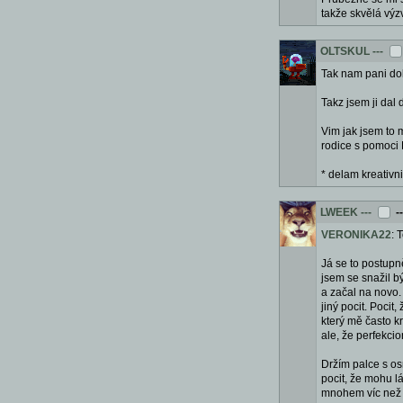
takže skvělá výz
OLTSKUL
---
Tak nam pani dok
Takz jsem ji dal
Vim jak jsem to 
rodice s pomoci 
* delam kreativni
LWEEK
---
-
VERONIKA22
: 
Já se to postupn
jsem se snažil b
a začal na novo.
jiný pocit. Poci
který mě často k
ale, že perfekci
Držím palce s os
pocit, že mohu l
mnohem víc než b