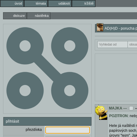
úvod
témata
události
tržiště
diskuze
nástěnka
AD(H)D - porucha po
MAJKA
---
-
POZITRON
: neb
přihlásit
Hele já naštěstí
přezdívka
papírových soch,
úrovni "lejm". J