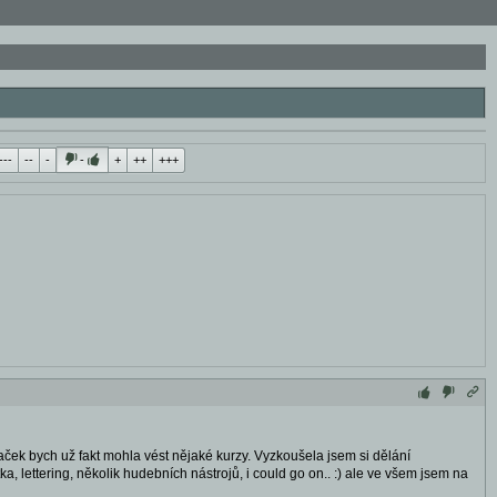
---
--
-
-
+
++
+++
aček bych už fakt mohla vést nějaké kurzy. Vyzkoušela jsem si dělání
, lettering, několik hudebních nástrojů, i could go on.. :) ale ve všem jsem na