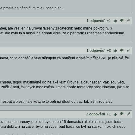
že prostě na něco čumim a u toho pletu.
1 odpověď
+1
zaber, ale vse jen na urovni falesny zacatecnik nebo mirne pokrocily. :)
t, ale bylo to o nervy. najednou vidis, ze o par radku zpet mas nepravidelne
1 odpověď
+3
ětlovat, co to obnáší. a taky děkujem za poučení v dalším příspěvku, je hřejivé, že
í chleba, dojdu maximálně do nějaké lejm úrovně. a čaunazdar. Pak jsou věci,
i začít. A fakt, fakt bych moc chtěla. I mam dobře teoreticky nastudováno, jak si to
espat a plést :) ale když je to běh na dlouhou trať, tak jsem zoufalec.
2 odpovědi
+1
i uz docela narocny, protoze bylo treba 15 domacich ukolu a to uz jsem teda
si dobry. :) na zaver bylo na vyber bud hada, co byl na starych nokiich nebo