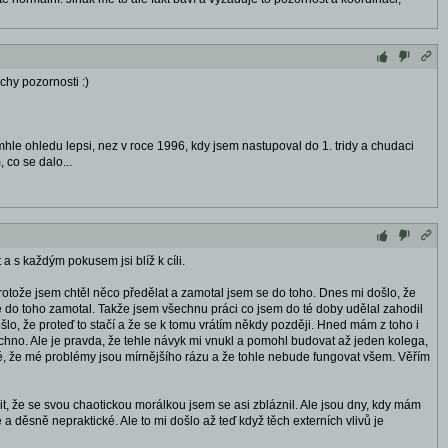
hy pozornosti :)
hle ohledu lepsi, nez v roce 1996, kdy jsem nastupoval do 1. tridy a chudaci
 co se dalo...
a s každým pokusem jsi blíž k cíli.
 protože jsem chtěl něco předělat a zamotal jsem se do toho. Dnes mi došlo, že
e do toho zamotal. Takže jsem všechnu práci co jsem do té doby udělal zahodil
o, že proteď to stačí a že se k tomu vrátím někdy později. Hned mám z toho i
echno. Ale je pravda, že tehle návyk mi vnukl a pomohl budovat až jeden kolega,
žné, že mé problémy jsou mírnějšího rázu a že tohle nebude fungovat všem. Věřím
, že se svou chaotickou morálkou jsem se asi zbláznil. Ale jsou dny, kdy mám
a děsně nepraktické. Ale to mi došlo až teď když těch externích vlivů je