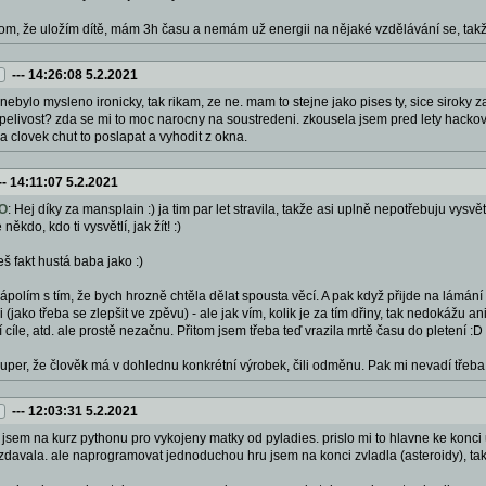
o tom, že uložím dítě, mám 3h času a nemám už energii na nějaké vzdělávání se, tak
---
14:26:08 5.2.2021
to nebylo mysleno ironicky, tak rikam, ze ne. mam to stejne jako pises ty, sice siroky 
rpelivost? zda se mi to moc narocny na soustredeni. zkousela jsem pred lety hackova
a clovek chut to poslapat a vyhodit z okna.
--
14:11:07 5.2.2021
O
: Hej díky za mansplain :) ja tim par let stravila, takže asi uplně nepotřebuju vysv
ěkdo, kdo ti vysvětlí, jak žít! :)
seš fakt hustá baba jako :)
polím s tím, že bych hrozně chtěla dělat spousta věcí. A pak když přijde na lámán
i (jako třeba se zlepšit ve zpěvu) - ale jak vím, kolik je za tím dřiny, tak nedokážu an
 cíle, atd. ale prostě nezačnu. Přitom jsem třeba teď vrazila mrtě času do pletení :D
super, že člověk má v dohlednu konkrétní výrobek, čili odměnu. Pak mi nevadí třeba n
---
12:03:31 5.2.2021
a jsem na kurz pythonu pro vykojeny matky od pyladies. prislo mi to hlavne ke konc
avala. ale naprogramovat jednoduchou hru jsem na konci zvladla (asteroidy), tak a