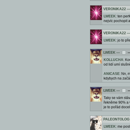
VERONIKA22
--
LWEEK
: ten pe
nejvíc pochopit a
VERONIKA22
--
LWEEK
: jo to 
LWEEK
---
-
KOLLUCHA
: Ko
od lidí umí sluš
ANICASE
: Nn, 
kdybych na začát
LWEEK
---
-
Taky se vám stáv
řekněme 90% a v 
je to pořád doc
PALEONTOLOG
LWEEK
: me posl