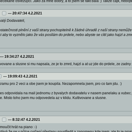
ečekaně osvěžující. Jako za mně dobrý, a to jsem se fakt bála :) Takže cajk, nebojte
---
20:47:34 4.2.2021
alý Dodavateli,
tatečnosti plnění z vaší strany pochopitelně k žádné úhradě z naší strany nemůže 
aby to vyznělo jako že vás posílám do prdele, nebo abyste se cítil jako hajzl a zm
---
19:34:27 4.2.2021
tivovane a slusne si mu napsala, ze je to zmrd, hajzl a at uz jde do prdele, ze zadn
---
19:09:43 4.2.2021
kramu pro 2 veci a obe jsem je koupila. Nezapomnela jsem, pro co tam jdu. :)
s odpovidala na mail jednomu z byvalych dodavatelu v nasem panelaku a vubec jse
. Misto toho jsem mu odpovedela az v klidu. Kultivovane a slusne.
---
8:32:47 4.2.2021
moučit hrát na piano :-)
tává že se v půlce cvičení přestanu soustředit a zapomenu kde jsem, ale to je prost