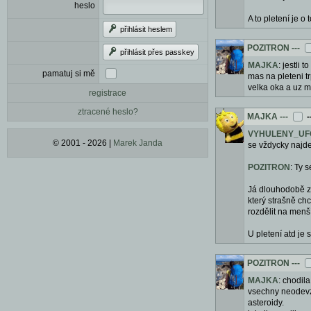
heslo
A to pletení je 
přihlásit heslem
POZITRON
---
přihlásit přes passkey
MAJKA
: jestli 
pamatuj si mě
mas na pleteni t
velka oka a uz m
registrace
ztracené heslo?
MAJKA
---
-
VYHULENY_UF
© 2001 - 2026 |
Marek Janda
se vždycky najde n
POZITRON
: Ty 
Já dlouhodobě zá
který strašně chc
rozdělit na menší
U pletení atd je 
POZITRON
---
MAJKA
: chodil
vsechny neodevzd
asteroidy.