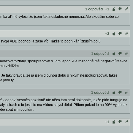
1 odpověď
+1
rníka ať mě vyléčí, že jsem fakt neskutečně nemocná. Ale zkouším sebe co
+3
m svoje ADD pochopila zase víc. Takže to podnikání zkusím po 8
1 odpověď
navazovat vztahy, spolupracovat s lidmi apod. Ale rozhodně mě negativní reakce
mu vzhlížím.
ní. Je taky pravda, že já jsem dlouhou dobu s nikým nespolupracoval, takže
 jako ty.
1 odpověď
věk odpoví vesměs pozitivně ale něco tam není dokonalé, takže plán funguje na
 i strach o to jestli to má vůbec smysl dělat. Přitom pokud to na 90% vyjde tak
nebo špatným pocitům.
+1