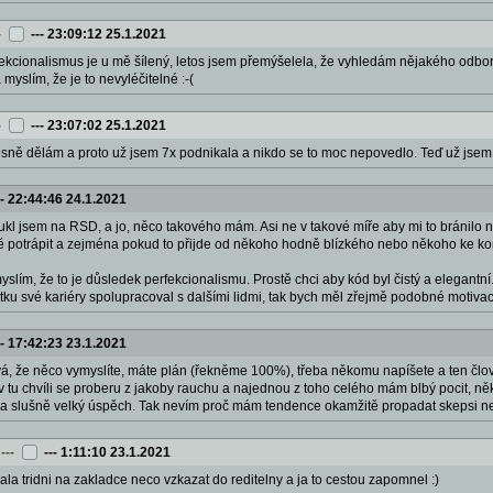
-
---
23:09:12 25.1.2021
rfekcionalismus je u mě šílený, letos jsem přemýšelela, že vyhledám nějakého odbo
 myslím, že je to nevyléčitelné :-(
-
---
23:07:02 25.1.2021
přesně dělám a proto už jsem 7x podnikala a nikdo se to moc nepovedlo. Teď už jse
--
22:44:46 24.1.2021
ukl jsem na RSD, a jo, něco takového mám. Asi ne v takové míře aby mi to bránilo 
ně potrápit a zejména pokud to přijde od někoho hodně blízkého nebo někoho ke ko
myslím, že to je důsledek perfekcionalismu. Prostě chci aby kód byl čistý a elegant
ku své kariéry spolupracoval s dalšími lidmi, tak bych měl zřejmě podobné motivace
--
17:42:23 23.1.2021
á, že něco vymyslíte, máte plán (řekněme 100%), třeba někomu napíšete a ten člo
tu chvíli se proberu z jakoby rauchu a najednou z toho celého mám blbý pocit, někdy
ela slušně velký úspěch. Tak nevím proč mám tendence okamžitě propadat skepsi 
---
---
1:11:10 23.1.2021
ala tridni na zakladce neco vzkazat do reditelny a ja to cestou zapomnel :)