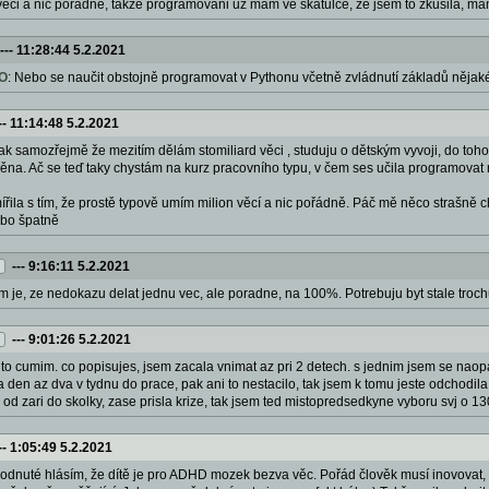
 veci a nic poradne, takze programovani uz mam ve skatulce, ze jsem to zkusila, mam 
---
11:28:44 5.2.2021
O
: Nebo se naučit obstojně programovat v Pythonu včetně zvládnutí základů něja
--
11:14:48 5.2.2021
tak samozřejmě že mezitím dělám stomiliard věci , studuju o dětským vyvoji, do toho v
měna. Ač se teď taky chystám na kurz pracovního typu, v čem ses učila programov
ířila s tím, že prostě typově umím milion věcí a nic pořádně. Páč mě něco strašně c
ebo špatně
---
9:16:11 5.2.2021
 je, ze nedokazu delat jednu vec, ale poradne, na 100%. Potrebuju byt stale trochu p
---
9:01:26 5.2.2021
o? to cumim. co popisujes, jsem zacala vnimat az pri 2 detech. s jednim jsem se naop
na den az dva v tydnu do prace, pak ani to nestacilo, tak jsem k tomu jeste odchodi
si od zari do skolky, zase prisla krize, tak jsem ted mistopredsedkyne vyboru svj o 
--
1:05:49 5.2.2021
odnuté hlásím, že dítě je pro ADHD mozek bezva věc. Pořád člověk musí inovovat, zko