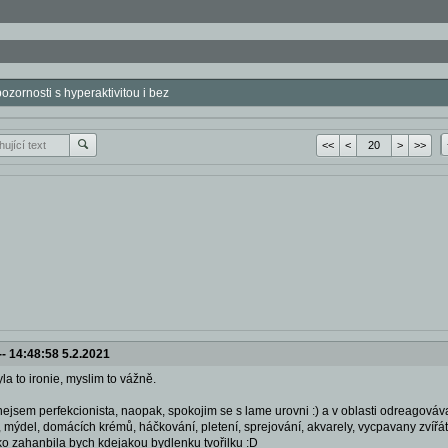
zornosti s hyperaktivitou i bez
<<
<
>
>>
--
14:48:58 5.2.2021
yla to ironie, myslim to vážně.
 nejsem perfekcionista, naopak, spokojim se s lame urovni :) a v oblasti odreagováv
 mýdel, domácích krémů, háčkování, pletení, sprejování, akvarely, vycpavany zvířátka
ako zahanbila bych kdejakou bydlenku tvořilku :D