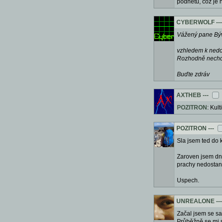
podnětů, což je n
CYBERWOLF
---
Vážený pane Býv
vzhledem k nedos
Rozhodně nechci 
Buďte zdráv
AXTHEB
---
POZITRON
: Kul
POZITRON
---
Sla jsem ted do 
Zaroven jsem dne
prachy nedostane
Uspech.
UNREALONE
---
Začal jsem se sa
Průběžně se mi s