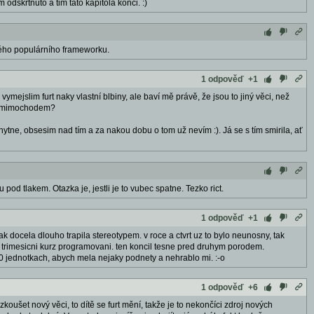
odskrtnuto a tim tato kapitola konci. :)
kého populárního frameworku.
1 odpověď
+1
ymejslim furt naky vlastní blbiny, ale baví mě právě, že jsou to jiný věci, než
at mimochodem?
hytne, obsesim nad tím a za nakou dobu o tom už nevím :). Já se s tím smirila, ať
od tlakem. Otazka je, jestli je to vubec spatne. Tezko rict.
1 odpověď
+1
ak docela dlouho trapila stereotypem. v roce a ctvrt uz to bylo neunosny, tak
la trimesicni kurz programovani. ten koncil tesne pred druhym porodem.
130 jednotkach, abych mela nejaky podnety a nehrablo mi. :-o
1 odpověď
+6
ušet nový věci, to dítě se furt mění, takže je to nekončíci zdroj nových