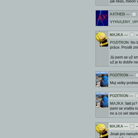
jak rikas, milion
AXTHEB
---
VYHULENY_UF
MAJKA
---
-
POZITRON
: No 
práce. Prostě z
Já jsem se už sm
už je to dobře n
POZITRON
---
Muj velky problem
POZITRON
---
MAJKA
: fakt j
jsem se vratila 
no a co sel star
MAJKA
---
-
Jinak pro nerozh