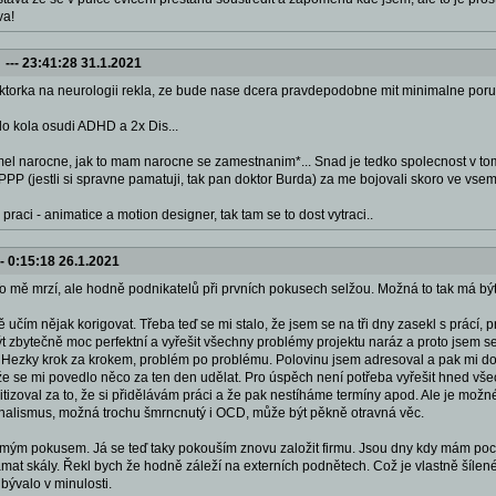
va!
---
23:41:28 31.1.2021
torka na neurologii rekla, ze bude nase dcera pravdepodobne mit minimalne poruc
 do kola osudi ADHD a 2x Dis...
mel narocne, jak to mam narocne se zamestnanim*... Snad je tedko spolecnost v tom
PPP (jestli si spravne pamatuji, tak pan doktor Burda) za me bojovali skoro ve vsem,
 praci - animatice a motion designer, tak tam se to dost vytraci..
--
0:15:18 26.1.2021
To mě mrzí, ale hodně podnikatelů při prvních pokusech selžou. Možná to tak má být 
ě učím nějak korigovat. Třeba teď se mi stalo, že jsem se na tři dny zasekl s prácí,
ýt zbytečně moc perfektní a vyřešit všechny problémy projektu naráz a proto jsem s
 Hezky krok za krokem, problém po problému. Polovinu jsem adresoval a pak mi došl
t, že se mi povedlo něco za ten den udělat. Pro úspěch není potřeba vyřešit hned vš
ritizoval za to, že si přidělávám práci a že pak nestíháme termíny apod. Ale je mo
onalismus, možná trochu šmrncnutý i OCD, může být pěkně otravná věc.
mým pokusem. Já se teď taky pokouším znovu založit firmu. Jsou dny kdy mám pocit
ámat skály. Řekl bych že hodně záleží na externích podnětech. Což je vlastně šílené 
ývalo v minulosti.