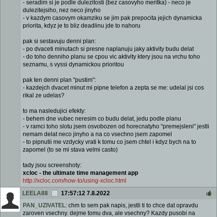
- seradim si je podle dulezitosti (bez casovyho meritka) - neco je
dulezitejsiho, nez neco jinyho
- v kazdym casovym okamziku se jim pak prepocita jejich dynamicka
priorita, kdyz je to bliz deadlinu jde to nahoru
pak si sestavuju denni plan:
- po dvaceti minutach si presne naplanuju jaky aktivity budu delat
- do toho denniho planu se cpou vic aktivity ktery jsou na vrchu toho
seznamu, s vyssi dynamickou prioritou
pak ten denni plan "pustim":
- kazdejch dvacet minut mi pipne telefon a zepta se me: udelal jsi cos
rikal ze udelas?
to ma nasledujici efekty:
- behem dne vubec neresim co budu delat, jedu podle planu
- v ramci toho slotu jsem osvobozen od horecnatyho "premejsleni" jestli
nemam delat neco jinyho a na co vsechno jsem zapomel
- to pipnutii me vzdycky vrati k tomu co jsem chtel i kdyz bych na to
zapomel (to se mi stava velmi casto)
tady jsou screenshoty:
xcloc - the ultimate time management app
http://xcloc.com/how-to/using-xcloc.html
LEELA88
17:57:12 7.8.2022
PAN_UZIVATEL
: chm to sem pak napis, jestli ti to chce dat opravdu
zaroven vsechny. dejme tomu dva, ale vsechny? Kazdy pusobi na