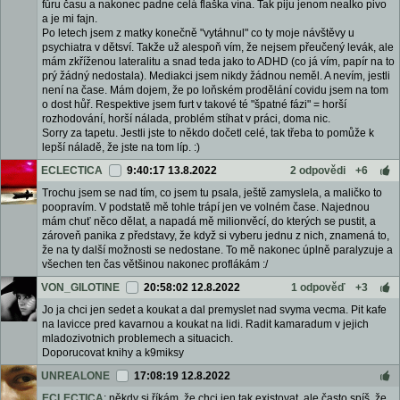
fůru času a nakonec padne celá flaška vína. Tak piju jenom nealko pivo
a je mi fajn.
Po letech jsem z matky konečně "vytáhnul" co ty moje návštěvy u
psychiatra v dětsví. Takže už alespoň vím, že nejsem přeučený levák, ale
mám zkříženou lateralitu a snad teda jako to ADHD (co já vím, papír na to
prý žádný nedostala). Mediakci jsem nikdy žádnou neměl. A nevím, jestli
není na čase. Mám dojem, že po loňském prodělání covidu jsem na tom
o dost hůř. Respektive jsem furt v takové té "špatné fázi" = horší
rozhodování, horší nálada, problém stíhat v práci, doma nic.
Sorry za tapetu. Jestli jste to někdo dočetl celé, tak třeba to pomůže k
lepší náladě, že jste na tom líp. :)
ECLECTICA
9:40:17 13.8.2022
2 odpovědi
+6
Trochu jsem se nad tím, co jsem tu psala, ještě zamyslela, a maličko to
poopravím. V podstatě mě tohle trápí jen ve volném čase. Najednou
mám chuť něco dělat, a napadá mě milionvěcí, do kterých se pustit, a
zároveň panika z představy, že když si vyberu jednu z nich, znamená to,
že na ty další možnosti se nedostane. To mě nakonec úplně paralyzuje a
všechen ten čas většinou nakonec proflákám :/
VON_GILOTINE
20:58:02 12.8.2022
1 odpověď
+3
Jo ja chci jen sedet a koukat a dal premyslet nad svyma vecma. Pit kafe
na lavicce pred kavarnou a koukat na lidi. Radit kamaradum v jejich
mladozivotnich problemech a situacich.
Doporucovat knihy a k9miksy
UNREALONE
17:08:19 12.8.2022
ECLECTICA
: někdy si říkám, že chci jen tak existovat, ale často spíš, že