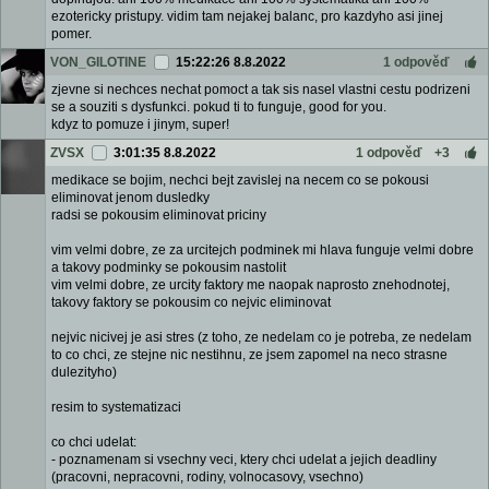
ezotericky pristupy. vidim tam nejakej balanc, pro kazdyho asi jinej
pomer.
VON_GILOTINE
15:22:26 8.8.2022
1 odpověď
zjevne si nechces nechat pomoct a tak sis nasel vlastni cestu podrizeni
se a souziti s dysfunkci. pokud ti to funguje, good for you.
kdyz to pomuze i jinym, super!
ZVSX
3:01:35 8.8.2022
1 odpověď
+3
medikace se bojim, nechci bejt zavislej na necem co se pokousi
eliminovat jenom dusledky
radsi se pokousim eliminovat priciny
vim velmi dobre, ze za urcitejch podminek mi hlava funguje velmi dobre
a takovy podminky se pokousim nastolit
vim velmi dobre, ze urcity faktory me naopak naprosto znehodnotej,
takovy faktory se pokousim co nejvic eliminovat
nejvic nicivej je asi stres (z toho, ze nedelam co je potreba, ze nedelam
to co chci, ze stejne nic nestihnu, ze jsem zapomel na neco strasne
dulezityho)
resim to systematizaci
co chci udelat:
- poznamenam si vsechny veci, ktery chci udelat a jejich deadliny
(pracovni, nepracovni, rodiny, volnocasovy, vsechno)