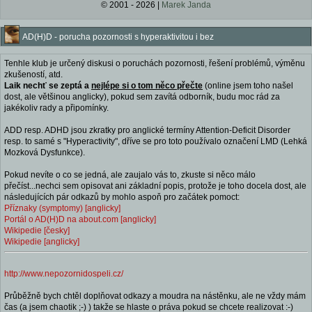
© 2001 - 2026 |
Marek Janda
AD(H)D - porucha pozornosti s hyperaktivitou i bez
Tenhle klub je určený diskusi o poruchách pozornosti, řešení problémů, výměnu
zkušeností, atd.
Laik nechť se zeptá a
nejlépe si o tom něco přečte
(online jsem toho našel
dost, ale většinou anglicky), pokud sem zavítá odborník, budu moc rád za
jakékoliv rady a připomínky.
ADD resp. ADHD jsou zkratky pro anglické termíny Attention-Deficit Disorder
resp. to samé s "Hyperactivity", dříve se pro toto používalo označení LMD (Lehká
Mozková Dysfunkce).
Pokud nevíte o co se jedná, ale zaujalo vás to, zkuste si něco málo
přečíst...nechci sem opisovat ani základní popis, protože je toho docela dost, ale
následujících pár odkazů by mohlo aspoň pro začátek pomoct:
Příznaky (symptomy) [anglicky]
Portál o AD(H)D na about.com [anglicky]
Wikipedie [česky]
Wikipedie [anglicky]
http://www.nepozornidospeli.cz/
Průběžně bych chtěl doplňovat odkazy a moudra na nástěnku, ale ne vždy mám
čas (a jsem chaotik ;-) ) takže se hlaste o práva pokud se chcete realizovat :-)