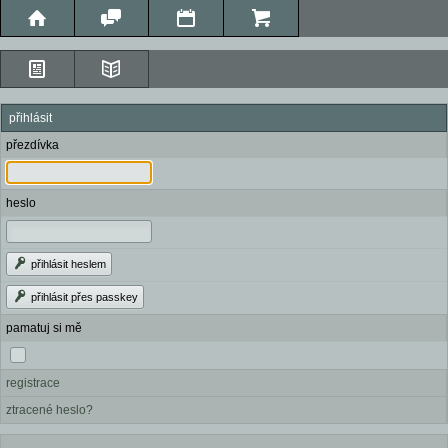
přihlásit
přezdívka
heslo
přihlásit heslem
přihlásit přes passkey
pamatuj si mě
registrace
ztracené heslo?