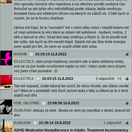
chci spoustu různých věcí najednou a na všechny prostě nezbývá čas.
Bohužel se ale tyhle věci mění/střídají podle nálady, takže nevěnuju
dostatek času ani některým věcem na kterých mi záleží víc. Chtěl bych si
myslet, že se to trochu zlepšuje.
Občas mě trápí, že ty "normální" lidi v mém věku nebo i mladší kolem mě
už mají vyřešené ty věci které je dobré mít vyřešené - bydlení, rodinu, 2
děti a takové ty věci. Snad tam taky směřuju a říkám si, že to prostě holt
tak vyšlo, tak bych se tím neměl trápit. Stejně mě ale štve kolik energie
jsem spálil jen tím, že jsem se snažil uřídit sám sebe.
HARVIE
16:19:14 11.8.2022
ECLECTICA
: staci projit mailboxy, socialni site a dalsi oblibeny weby.
ono se za par hodin scrollovani najde co chci. i kdyz casto neco jinyho
nez jsem chtel puvodne :-D
ECLECTICA
16:03:15 11.8.2022
2 odpovědi
+1
Tak mě napadá, znáte takový ten pocit, že něco chcete, ale vůbec nevíte
co? Mám to v podstatě celý život, jenom teda s léky a věkem je to o dost
slabší než dřív.
VON_GILOTINE
23:08:56 10.8.2022
ZUZKAOU
: dekuju za web. Skoda ze sem jej nepotkal o deset, dvacet let
driv
ZUZKAOU
22:38:14 10.8.2022
1 odpověď
ADHD Medication Nonadherence in Adults: Treatment Inconsistency