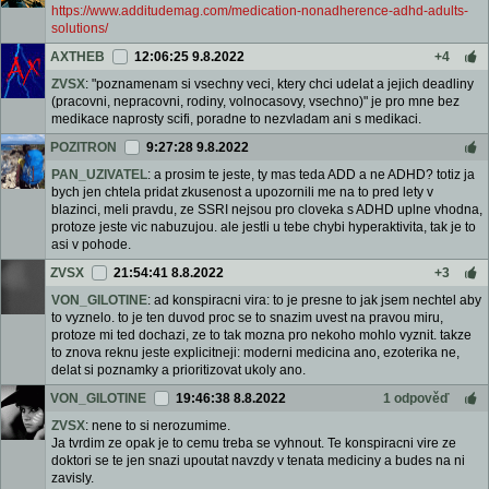
https://www.additudemag.com/medication-nonadherence-adhd-adults-
solutions/
AXTHEB
12:06:25 9.8.2022
+4
ZVSX
: "poznamenam si vsechny veci, ktery chci udelat a jejich deadliny
(pracovni, nepracovni, rodiny, volnocasovy, vsechno)" je pro mne bez
medikace naprosty scifi, poradne to nezvladam ani s medikaci.
POZITRON
9:27:28 9.8.2022
PAN_UZIVATEL
: a prosim te jeste, ty mas teda ADD a ne ADHD? totiz ja
bych jen chtela pridat zkusenost a upozornili me na to pred lety v
blazinci, meli pravdu, ze SSRI nejsou pro cloveka s ADHD uplne vhodna,
protoze jeste vic nabuzujou. ale jestli u tebe chybi hyperaktivita, tak je to
asi v pohode.
ZVSX
21:54:41 8.8.2022
+3
VON_GILOTINE
: ad konspiracni vira: to je presne to jak jsem nechtel aby
to vyznelo. to je ten duvod proc se to snazim uvest na pravou miru,
protoze mi ted dochazi, ze to tak mozna pro nekoho mohlo vyznit. takze
to znova reknu jeste explicitneji: moderni medicina ano, ezoterika ne,
delat si poznamky a prioritizovat ukoly ano.
VON_GILOTINE
19:46:38 8.8.2022
1 odpověď
ZVSX
: nene to si nerozumime.
Ja tvrdim ze opak je to cemu treba se vyhnout. Te konspiracni vire ze
doktori se te jen snazi upoutat navzdy v tenata mediciny a budes na ni
zavisly.