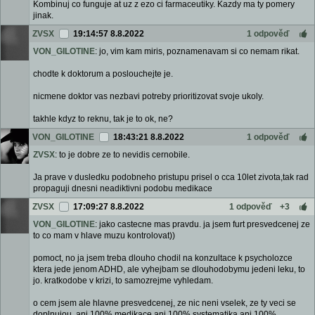
Kombinuj co funguje at uz z ezo ci farmaceutiky. Kazdy ma ty pomery
jinak.
ZVSX
19:14:57 8.8.2022
1 odpověď
VON_GILOTINE
: jo, vim kam miris, poznamenavam si co nemam rikat.
chodte k doktorum a poslouchejte je.
nicmene doktor vas nezbavi potreby prioritizovat svoje ukoly.
takhle kdyz to reknu, tak je to ok, ne?
VON_GILOTINE
18:43:21 8.8.2022
1 odpověď
ZVSX
: to je dobre ze to nevidis cernobile.
Ja prave v dusledku podobneho pristupu prisel o cca 10let zivota,tak rad
propaguji dnesni neadiktivni podobu medikace
ZVSX
17:09:27 8.8.2022
1 odpověď
+3
VON_GILOTINE
: jako castecne mas pravdu. ja jsem furt presvedcenej ze
to co mam v hlave muzu kontrolovat))
pomoct, no ja jsem treba dlouho chodil na konzultace k psycholozce
ktera jede jenom ADHD, ale vyhejbam se dlouhodobymu jedeni leku, to
jo. kratkodobe v krizi, to samozrejme vyhledam.
o cem jsem ale hlavne presvedcenej, ze nic neni vselek, ze ty veci se
doplnujou. ani 100% medikace ani 100% systematika ani 100%