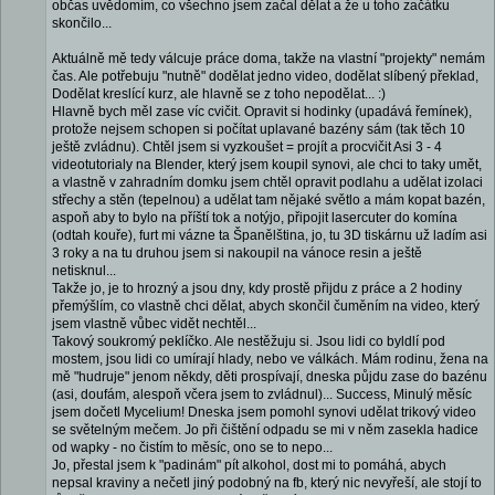
občas uvědomím, co všechno jsem začal dělat a že u toho začátku
skončilo...
Aktuálně mě tedy válcuje práce doma, takže na vlastní "projekty" nemám
čas. Ale potřebuju "nutně" dodělat jedno video, dodělat slíbený překlad,
Dodělat kreslící kurz, ale hlavně se z toho nepodělat... :)
Hlavně bych měl zase víc cvičit. Opravit si hodinky (upadává řemínek),
protože nejsem schopen si počítat uplavané bazény sám (tak těch 10
ještě zvládnu). Chtěl jsem si vyzkoušet = projít a procvičit Asi 3 - 4
videotutorialy na Blender, který jsem koupil synovi, ale chci to taky umět,
a vlastně v zahradním domku jsem chtěl opravit podlahu a udělat izolaci
střechy a stěn (tepelnou) a udělat tam nějaké světlo a mám kopat bazén,
aspoň aby to bylo na příští tok a notýjo, připojit lasercuter do komína
(odtah kouře), furt mi vázne ta Španělština, jo, tu 3D tiskárnu už ladím asi
3 roky a na tu druhou jsem si nakoupil na vánoce resin a ještě
netisknul...
Takže jo, je to hrozný a jsou dny, kdy prostě přijdu z práce a 2 hodiny
přemýšlím, co vlastně chci dělat, abych skončil čuměním na video, který
jsem vlastně vůbec vidět nechtěl...
Takový soukromý peklíčko. Ale nestěžuju si. Jsou lidi co byldlí pod
mostem, jsou lidi co umírají hlady, nebo ve válkách. Mám rodinu, žena na
mě "hudruje" jenom někdy, děti prospívají, dneska půjdu zase do bazénu
(asi, doufám, alespoň včera jsem to zvládnul)... Success, Minulý měsíc
jsem dočetl Mycelium! Dneska jsem pomohl synovi udělat trikový video
se světelným mečem. Jo při čištění odpadu se mi v něm zasekla hadice
od wapky - no čistím to měsíc, ono se to nepo...
Jo, přestal jsem k "padinám" pít alkohol, dost mi to pomáhá, abych
nepsal kraviny a nečetl jiný podobný na fb, který nic nevyřeší, ale stojí to