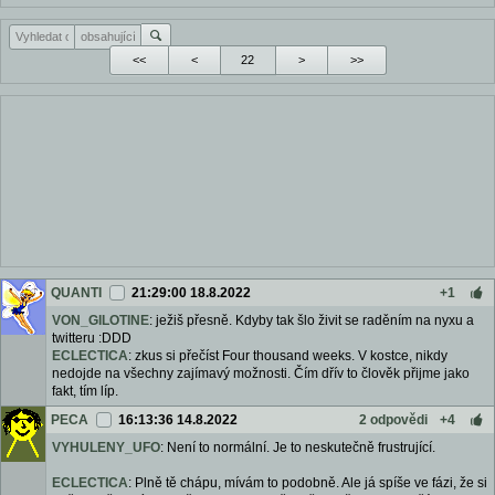
<<
<
>
>>
QUANTI
21:29:00 18.8.2022
+1
VON_GILOTINE
: ježiš přesně. Kdyby tak šlo živit se raděním na nyxu a
twitteru :DDD
ECLECTICA
: zkus si přečíst Four thousand weeks. V kostce, nikdy
nedojde na všechny zajímavý možnosti. Čím dřív to člověk přijme jako
fakt, tím líp.
PECA
16:13:36 14.8.2022
2 odpovědi
+4
VYHULENY_UFO
: Není to normální. Je to neskutečně frustrující.
ECLECTICA
: Plně tě chápu, mívám to podobně. Ale já spíše ve fázi, že si