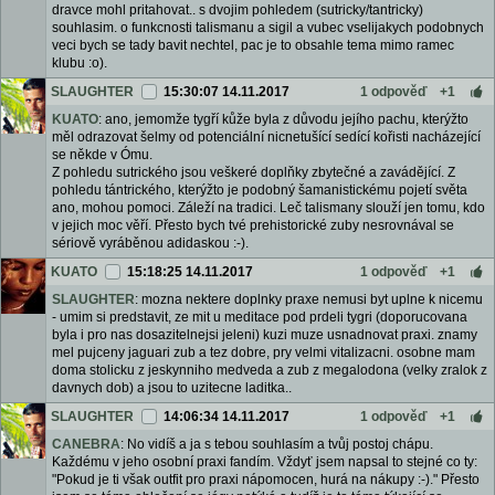
dravce mohl pritahovat.. s dvojim pohledem (sutricky/tantricky)
souhlasim. o funkcnosti talismanu a sigil a vubec vselijakych podobnych
veci bych se tady bavit nechtel, pac je to obsahle tema mimo ramec
klubu :o).
SLAUGHTER
15:30:07 14.11.2017
1 odpověď
+1
KUATO
: ano, jemomže tygří kůže byla z důvodu jejího pachu, kterýžto
měl odrazovat šelmy od potenciální nicnetušící sedící kořisti nacházející
se někde v Ómu.
Z pohledu sutrického jsou veškeré doplňky zbytečné a zavádějící. Z
pohledu tántrického, kterýžto je podobný šamanistickému pojetí světa
ano, mohou pomoci. Záleží na tradici. Leč talismany slouží jen tomu, kdo
v jejich moc věří. Přesto bych tvé prehistorické zuby nesrovnával se
sériově vyráběnou adidaskou :-).
KUATO
15:18:25 14.11.2017
1 odpověď
+1
SLAUGHTER
: mozna nektere doplnky praxe nemusi byt uplne k nicemu
- umim si predstavit, ze mit u meditace pod prdeli tygri (doporucovana
byla i pro nas dosazitelnejsi jeleni) kuzi muze usnadnovat praxi. znamy
mel pujceny jaguari zub a tez dobre, pry velmi vitalizacni. osobne mam
doma stolicku z jeskynniho medveda a zub z megalodona (velky zralok z
davnych dob) a jsou to uzitecne laditka..
SLAUGHTER
14:06:34 14.11.2017
1 odpověď
+1
CANEBRA
: No vidíš a ja s tebou souhlasím a tvůj postoj chápu.
Každému v jeho osobní praxi fandím. Vždyť jsem napsal to stejné co ty:
"Pokud je ti však outfit pro praxi nápomocen, hurá na nákupy :-)." Přesto