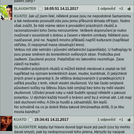
pálení žáhy?
SLAUGHTER
16:05:51 14.11.2017
1 odpověď
+2
KUATO
: Jak už jsem řekl, některé praxe jsou ne nepodobné šamanismu
a tak nedovedu posoudit zda jsou jemu příbuzná témata off topic. Nutno
však zvážit, že lidé máme sklon k provádění prázdných rituálů a
racionalizování toho čemu nerozumíme. Veškeré doporučení je nutno
zvažovat v souvislostí s dobou a časem v kterém vznikaly. Některé jsou
nadčasové, jiné ne. Najdeš mnoho příkladů napříč kulturami (například
obřízka, či nepojmutí masa obsahující krev).
Velkou roli zde sehrálo i původní obřadnictví (upanišády). U hathajógy to
jsou praxe směrem do konkrétních světových stran. Podložka pod
zadkem. Zauzlené pozice. Pataňdžali nic takového nezmiňuje. Zase
záleží na tradici.
Provádění prázdných rituálů si můžeš klidně otestovat a zeptat se lidí
například na význam konkrétních ásan, muder, kumbhak, či jakýchkoli
jiných praxí a garantuji ti, že většina dotazovaných (i praktikujících) ti
odříká poučky z knih, nikoli vlastní zkušenost. Viz tak často omýlané
působení svíčky na štítnou žlázu lidé omýlají bez toho by měli vlastní
zkušenost. Užívání pravé ruky u nádi šuddhi spojují někteřé s jakousi
polaritou. U dýchání každý hovoří o bránici aniž by ji vnímal atd. Lidi mají
rádi duchovní mlhu. A čím je hustší a záhadnější, tím lepší.
No schválně na co je dobré třeba takové bhrúmadhja drišti, či je libo
moola bandha?
KUATO
15:34:41 14.11.2017
1 odpověď
+1
SLAUGHTER
: kdyby byl hlavni duvod tygri kuze jeji pach (coz by mohlo
davat smysl), pak by nedoporucovali toho jelena, kteryzto by naopak