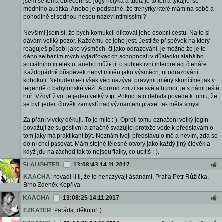
jsem se téma oblečení se jógy netýká a tudíž je to téma týkající se
módního auditka. Anebo je podstatné, že trenýrky které mám na sobě a
pohodlně si sednou nesou název intimissimi?
Nevšiml jsem si, že bych komukoli diktoval jeho osobní cestu. Na to si
dávám veliký pozor. Každému co jeho jest. Jestliže příspěvek na který
reaguješ působí jako výsměch, či jako odrazování, je možné že je to
dáno selháním mých vyjadřovacích schopností v důsledku slabšího
sociálního intelektu, anebo může jít o subjektivní interpretaci čtenáře.
Každopádně příspěvek nebyl míněn jako výsměch, ni odrazování
kohokoli. Nebudeme-li však věci nazývat pravými jmény skončíme jak v
legendě o babylonské věži. A pokud zmizí se světa humor, je s námi ještě
hůř. Vždyť život je jeden velký vtip. Pokud tato debata povede k tomu, že
se byť jeden člověk zamyslí nad významem praxe, tak měla smysl.
Za přání vivéky děkuji. To je milé :-). Oproti tomu označení velký jogín
považuji ze sugestivní a značně svazující protože vede k představám o
tom jaký má praktikant být. Neznám tvoji představu o mě a nevím, zda se
do ní chci pasovat. Mám stejné tělesné otvory jako každý jiný člověk a
když jdu na záchod tak to nejsou fialky, co ucítíš :-).
SLAUGHTER
13:08:43 14.11.2017
KAACHA
: nevadí-li ti, že to nenazývají ásanami, Praha Petr Růžička,
Brno Zdeněk Kopřiva
KAACHA
13:08:25 14.11.2017
EZKATER
: Paráda, děkuju! :)