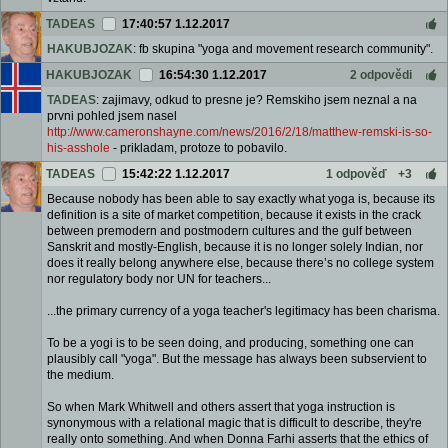
TADEAS
17:40:57 1.12.2017
HAKUBJOZAK
: fb skupina "yoga and movement research community".
HAKUBJOZAK
16:54:30 1.12.2017
2 odpovědi
TADEAS
: zajimavy, odkud to presne je? Remskiho jsem neznal a na
prvni pohled jsem nasel
http://www.cameronshayne.com/news/2016/2/18/matthew-remski-is-so-
his-asshole
- prikladam, protoze to pobavilo.
TADEAS
15:42:22 1.12.2017
1 odpověď
+3
Because nobody has been able to say exactly what yoga is, because its
definition is a site of market competition, because it exists in the crack
between premodern and postmodern cultures and the gulf between
Sanskrit and mostly-English, because it is no longer solely Indian, nor
does it really belong anywhere else, because there’s no college system
nor regulatory body nor UN for teachers...
...the primary currency of a yoga teacher's legitimacy has been charisma.
To be a yogi is to be seen doing, and producing, something one can
plausibly call "yoga". But the message has always been subservient to
the medium.
So when Mark Whitwell and others assert that yoga instruction is
synonymous with a relational magic that is difficult to describe, they're
really onto something. And when Donna Farhi asserts that the ethics of