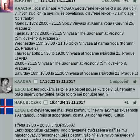
EZKATER
11:14:35 14.11.2017
1 odpověď
+1
KAACHA
: Rosi má např. v YOGAMEeotevřené lekce ve čt a so, ale učí i
v jiných studiích (a myslím, že povětšinou otevřené lekce) - viz info z její
fcb stránky:
Monday 13th: 20.00 - 21.15 Spicy Vinyasa at Karma Yoga (Korunní 25,
Prague 2)
Tuesday 14th: 20.00 - 21.15 Vinyasa "The Sadhana" at Prostor 8
(Šmilovského 8, Prague 2)
Wednesday 15th: 20.00 - 21.15 Spicy Vinyasa at Karma Yoga (Korunní
25, Prague 2)
Thursday 16th: 17.30 to 19.00 Vinyasa at Yogame (Národní 21, Prague
1) AND
20.00 - 21.15 Vinyasa "The Sadhana" at Prostor 8 (Šmilovského 8,
Prague 2)
Saturday 18th: 10.00 to 11.30 Vinyasa at Yogame (Národní 21, Prague 1)
KAACHA
17:36:33 13.11.2017
1 odpověď
EZKATER
: teď koukám, že to je u Rosibel pouze kurz celý. Já nemám v
práci směny pravidělně, takže to pro mě bohužel není :/
HAKUBJOZAK
16:44:04 13.11.2017
+1
EZKATER
: otevrene, ale maji svoji kontinuitu; nevim jaky mas zkusenosti
s Ashtangou, projdi si doporuceni, co ma Dalibor na webu. Cituji:
středa 19:00 – 20:30, JINDŘIŠSKÁ:
Lekci doporučuji každému, kdo pravidelně cvičí I.sérii a daří se mu
nadechovat v předklonech „přes bedra“. Náplní je velmi volné uvedení