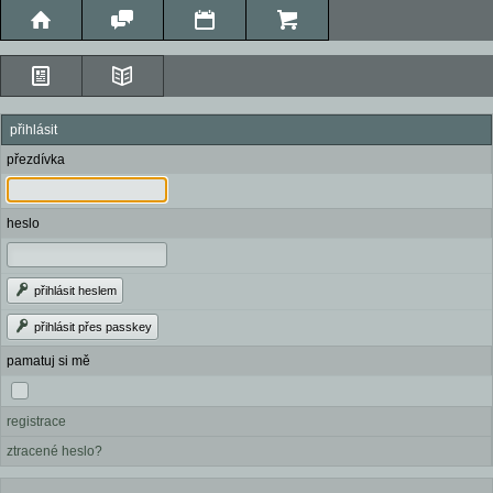
přihlásit
přezdívka
heslo
přihlásit heslem
přihlásit přes passkey
pamatuj si mě
registrace
ztracené heslo?