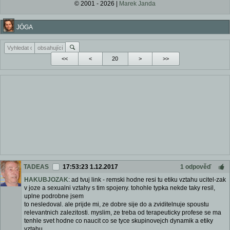
© 2001 - 2026 |
Marek Janda
JÓGA
<<
<
>
>>
TADEAS
17:53:23 1.12.2017
1 odpověď
HAKUBJOZAK
: ad tvuj link - remski hodne resi tu etiku vztahu ucitel-zak
v joze a sexualni vztahy s tim spojeny. tohohle typka nekde taky resil,
uplne podrobne jsem
to nesledoval. ale prijde mi, ze dobre sije do a zviditelnuje spoustu
relevantnich zalezitosti. myslim, ze treba od terapeuticky profese se ma
tenhle svet hodne co naucit co se tyce skupinovejch dynamik a etiky
vztahu.