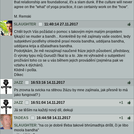
that relationship are foundational, it's a slam dunk. If the culture will never
agree on the "what" of yoga practice, it can certainly work on the "how".
M. Remski
SLAUGHTER
11:40:14 27.11.2017
Chtěl bych Vás požádat o pomoc s takovým mým malým projektem
týkající se muder a bandh... Konkrétně by mě zajímaly vaše osobní, tedy
subjektivní postřehy ohledně praxí moola bandha, uddijana bandha,
uddijana krija a džaladhara bandha.
Podotýkám, že mě nezajímají naučené fráze jejich působení, představy,
či výroky typu můj Gurudži říkal to a to. Jde mi výhradně o subjektivní
prožívání toho co se u vás během jejich provádění (zejména pak ve
vztahu k dýchání).
Klidně i pošta.
Díkec
JAZZ
16:53:16 14.11.2017
Ps zrovna ta svicka na stitnou žlázu by mne zajímala, jak přesně to má
jako fungovat?:)
JAZZ
16:51:04 14.11.2017
+1
Já se těším na každý nový díl, dekuji
TADEAS
16:44:58 14.11.2017
+1
SLAUGHTER
: "na co je dobré třeba takové bhrúmadhja drišti, či je libo
moola bandha"