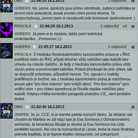
OMO
21:06:25 18.2.2013
1 odpověď
GOBERS
: No, jasne, apokryfy jsou primo odmitnute, zatimco patristika je
jenom nizsi dulezitosti, avsak prvotni cirkvi pevne drzena. To
nezpochybnuju, jenom jsem si neodpustil jiste komixove zjednoduseni :)
PRISCILA
21:06:20 18.2.2013
1 odpověď
±0
GOBERS
: Já jsem si to myslela, takže jsem katolická
protestantka....Pomooooc:):)
GOBERS
21:05:17 18.2.2013
1 odpověď
PRISCILA
: Z hlediska římskokatolického kanonického práva je v ŘKC
pokřtěný nebo do ŘKC přijatý křesťan vždy nahlížen jako katolík bez
ohledu na cokoliv dalšího. Je tedy z hlediska kanonického práva vždy
vázán právy a povinnostmi katolíka. Pokud přestoupí do jiné církve, tak
se dopouští schizmatu, případně hereze. Tzv. vypsání z matriky
pokřtěných je možné, ale z hlediska kanonického práva je nahlíženou
pouze jako "pro foro externo" (pro vnější obor). "Pro foro interno" (pro
vnitřní obor = pro církev samotnou) je člověk nadále nahlížen jako
katolík. Kdybys chtěla konkrétní paragrafy platného CIC, není problém
dodat.
OMO
21:02:45 18.2.2013
JIXIPEN
: Jo, jo, CCE, to je barvita paleta ruznych sboru. Ja strasne rad
chodim do Martina ve zdi kdyz tam je Eva Sormova z Ochranovskeho
senioratu, ta berankova liturgie je skvela (a Eva Sormova ma vzdy
perfektni kazani). Ale ona ta rozmanitost je i jinde, treba ta nase Bratrska
jednota baptistu, to je teprve klubko nesourode, od uzkoprsych