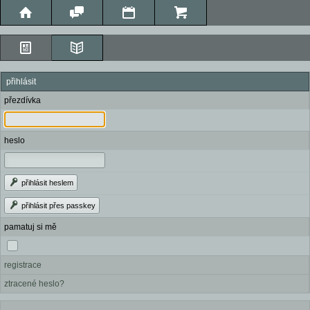
přihlásit
přezdívka
heslo
přihlásit heslem
přihlásit přes passkey
pamatuj si mě
registrace
ztracené heslo?