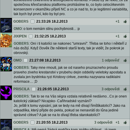
konkrétního církevního a teologického kontextu. Pokud by se řeklo, že za
společnou křesťanskou platformu prohlásíme to, co bylo celocírkevním
konsenzem v okamžiku přijetí NC a co je nad to, to je legitimní variabilita,
tak bych byl první, kdo by byl pro.
GOBERS
21:33:26 18.2.2013
+1
OMO
: o tom nemám stínu pochybnosti... :p
JIXIPEN
21:32:25 18.2.2013
+1
GOBERS
: Oni i ti katolíci se nakonec "umravní". Třeba se toho i někteří z
nás dožijí. Když člověk čte některé starší texty, tak je vidět, že pokrok je
obrovský.
OMO
21:27:08 18.2.2013
1 odpověď
GOBERS
: Taky mne rmouti, jak se od naseho pruzracneho proudu
praveho ziveho krestanstvi v prubehu dejin oddelily veletoky apostatu a
zustala jen bystrinka ryzi Kristovy cirkve, zvenku nazyvana radiklalni
reformace.... ;D
PRISCILA
21:26:05 18.2.2013
3 odpovědi
GOBERS
: Tak to se na Vás ségra vzdala relativně nedávno...Co je onen
katolický základ? Nicajsko- Cařihradské vyznání?
Jo, ještě k tomu vypsání, jak se tedy na mě dívají římštíkatolicí? Jako na
odpadlíka, který přijde do pekla, pokud se nenavrátí do lůna jediné
správné církve? A jak se na to dívají třeba starokatolící?
GOBERS
21:20:55 18.2.2013
3 odpovědi
+1
PRISCILA
: Mě nemá žádná matička kam zpátky přijímat... já jsem