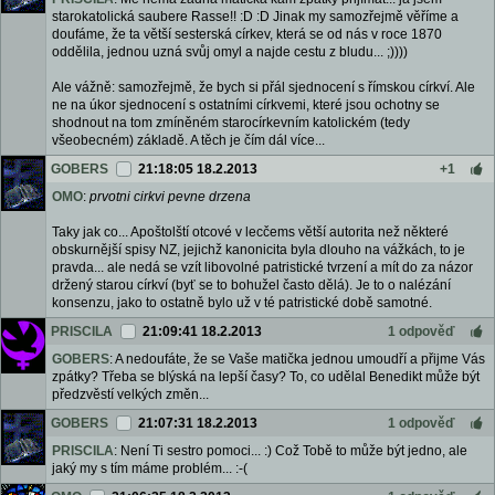
starokatolická saubere Rasse!! :D :D Jinak my samozřejmě věříme a
doufáme, že ta větší sesterská církev, která se od nás v roce 1870
oddělila, jednou uzná svůj omyl a najde cestu z bludu... ;))))
Ale vážně: samozřejmě, že bych si přál sjednocení s římskou církví. Ale
ne na úkor sjednocení s ostatními církvemi, které jsou ochotny se
shodnout na tom zmíněném starocírkevním katolickém (tedy
všeobecném) základě. A těch je čím dál více...
GOBERS
21:18:05 18.2.2013
+1
OMO
:
prvotni cirkvi pevne drzena
Taky jak co... Apoštolští otcové v lecčems větší autorita než některé
obskurnější spisy NZ, jejichž kanonicita byla dlouho na vážkách, to je
pravda... ale nedá se vzít libovolné patristické tvrzení a mít do za názor
držený starou církví (byť se to bohužel často dělá). Je to o nalézání
konsenzu, jako to ostatně bylo už v té patristické době samotné.
PRISCILA
21:09:41 18.2.2013
1 odpověď
GOBERS
: A nedoufáte, že se Vaše matička jednou umoudří a přijme Vás
zpátky? Třeba se blýská na lepší časy? To, co udělal Benedikt může být
předzvěstí velkých změn...
GOBERS
21:07:31 18.2.2013
1 odpověď
PRISCILA
: Není Ti sestro pomoci... :) Což Tobě to může být jedno, ale
jaký my s tím máme problém... :-(