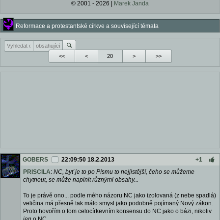
© 2001 - 2026 |
Marek Janda
Reformace a protestantské církve a související témata
<<
<
>
>>
GOBERS
22:09:50 18.2.2013
+1
PRISCILA
:
NC, byť je to po Písmu to nejjistější, čeho se můžeme
chytnout, se může naplnit různými obsahy...
To je právě ono... podle mého názoru NC jako izolovaná (z nebe spadlá)
veličina má přesně tak málo smysl jako podobně pojímaný Nový zákon.
Proto hovořím o tom celocírkevním konsensu do NC jako o bázi, nikoliv
jen
o NC...