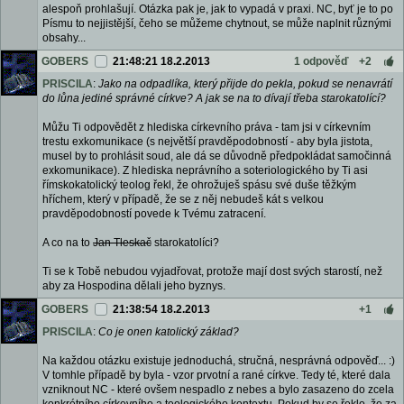
alespoň prohlašují. Otázka pak je, jak to vypadá v praxi. NC, byť je to po
Písmu to nejjistější, čeho se můžeme chytnout, se může naplnit různými
obsahy...
GOBERS
21:48:21 18.2.2013
1 odpověď
+2
PRISCILA
:
Jako na odpadlíka, který přijde do pekla, pokud se nenavrátí
do lůna jediné správné církve? A jak se na to dívají třeba starokatolící?
Můžu Ti odpovědět z hlediska církevního práva - tam jsi v církevním
trestu exkomunikace (s největší pravděpodobností - aby byla jistota,
musel by to prohlásit soud, ale dá se důvodně předpokládat samočinná
exkomunikace). Z hlediska neprávního a soteriologického by Ti asi
římskokatolický teolog řekl, že ohrožuješ spásu své duše těžkým
hříchem, který v případě, že se z něj nebudeš kát s velkou
pravděpodobností povede k Tvému zatracení.
A co na to
Jan Tleskač
starokatolíci?
Ti se k Tobě nebudou vyjadřovat, protože mají dost svých starostí, než
aby za Hospodina dělali jeho byznys.
GOBERS
21:38:54 18.2.2013
+1
PRISCILA
:
Co je onen katolický základ?
Na každou otázku existuje jednoduchá, stručná, nesprávná odpověď... :)
V tomhle případě by byla - vzor prvotní a rané církve. Tedy té, které dala
vzniknout NC - které ovšem nespadlo z nebes a bylo zasazeno do zcela