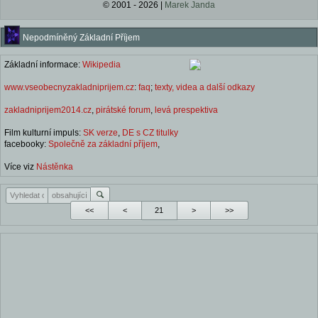
© 2001 - 2026 |
Marek Janda
Nepodmíněný Základní Příjem
Základní informace:
Wikipedia
www.vseobecnyzakladniprijem.cz
:
faq
;
texty, videa a další odkazy
zakladniprijem2014.cz
,
pirátské forum
,
levá prespektiva
Film kulturní impuls:
SK verze
,
DE s CZ titulky
facebooky:
Společně za základní příjem
,
Více viz
Nástěnka
<<
<
>
>>