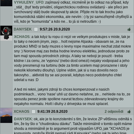
VYHULENY_UFO
: zajímavý odkaz, nicméně je to odkaz na případ, kdy
_stát_ (byť tedy privátní, oligarchickou rodinou ovládaný - ale přeci jen
svrchovaný stát) bude skupovat ty akcie. Přijde mi to tak trochu jako
komunistická státní ekonomika, ale nevím :-) ty jsi samozřejmě chytřejší a
víš, kdo je "komunista" a kdo ne... to já si netroufám :-)
DANYSEK
9:57:26 20.9.2020
XCHAOS
: a tak kdyz tu ropu ci rejzi ve velkym produkujes v miste, tak je
to taky o necem jinym, zejo... holt nejsme Aljaska - obavam se, ze na
produkci MND si tady muzes o levny rope maximalne nechat zdat mokre
sny :) Norove maj zas treba hodne levnou elektriku, jednoduse proto ze
tam maji spoustu prirodnich zdroju. A taky se neboji je pouzit - treba
klidne i za cenu, ze 'vypnou' (nebo dost omezi) nejaky vodpopad a jeho
vody presmeruji na turbinu (kde za timto ucelem maji prorazene i stoly
nekolik kilometru dlouhy). Uplne vidim, jak si u nas dovolis neco
takovyho... aktivisti by se asi posrali, kdybys neco podobnyho chtel
udelat u nas :D
A ted mi rekni, jakymi zdroji to chces kompenzovat v nasich
podminkach... vono 'nase' uhli uz davno netahne, ze... nehlede na to, ze
spoustu penez jeste spolkne navrat tezbou zdevastovany krajiny do
nejakyho normalu. Holt i dluhy z drivejska se musi splacet.
XCHAOS
9:41:39 20.9.2020
2 odpovědi
DANYSEK
: ok, ale je to konzistentní s tím, že levice ZP většinou odmítá s
tím, že by šlo o "chudinskou dávku". Takže minimálně v tomto opět máme
shodu a minimálně je to argument proti výpadům UFO, jak "XCHAOS je
komunista, protože Piráti nemají rádi Kalouska" (nebo jak ta jeho linie