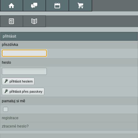
přihlásit
přezdívka
heslo
přihlásit heslem
přihlásit přes passkey
pamatuj si mě
registrace
ztracené heslo?