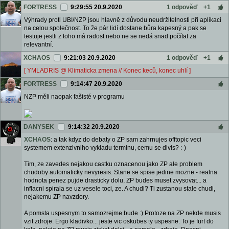
FORTRESS
9:29:55 20.9.2020
1 odpověď
+1
Výhrady proti UBI/NZP jsou hlavně z důvodu neudržitelnosti při aplikaci
na celou společnost. To že pár lidí dostane bůra kapesný a pak se
testuje jestli z toho má radost nebo ne se nedá snad počítat za
relevantní.
XCHAOS
9:21:03 20.9.2020
1 odpověď
+1
[ YMLADRIS @ Klimaticka zmena // Konec keců, konec uhlí ]
FORTRESS
9:14:47 20.9.2020
NZP měli naopak fašisté v programu
DANYSEK
9:14:32 20.9.2020
XCHAOS
: a tak kdyz do debaty o ZP sam zahrnujes offtopic veci
systemem extenzivniho vykladu terminu, cemu se divis? :-)
Tim, ze zavedes nejakou castku oznacenou jako ZP ale problem
chudoby automaticky nevyresis. Stane se spise jedine mozne - realna
hodnota penez pujde drasticky dolu, ZP budes muset zvysovat... a
inflacni spirala se uz vesele toci, ze. A chudi? Ti zustanou stale chudi,
nejakemu ZP navzdory.
A pomsta uspesnym to samozrejme bude :) Protoze na ZP nekde musis
vzit zdroje. Ergo kladivko... jeste vic oskubes ty uspesne. To je furt do