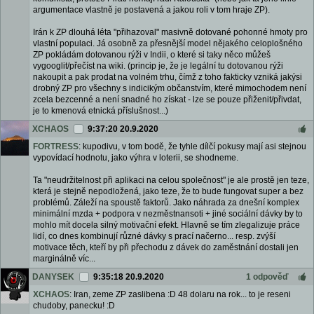
argumentace vlastně je postavená a jakou roli v tom hraje ZP).
Irán k ZP dlouhá léta "přihazoval" masivně dotované pohonné hmoty pro
vlastní populaci. Já osobně za přesnější model nějakého celoplošného
ZP pokládám dotovanou rýži v Indii, o které si taky něco můžeš
vygooglit/přečíst na wiki. (princip je, že je legální tu dotovanou rýži
nakoupit a pak prodat na volném trhu, čímž z toho fakticky vzniká jakýsi
drobný ZP pro všechny s indicikým občanstvím, které mimochodem není
zcela bezcenné a není snadné ho získat - lze se pouze přiženit/přivdat,
je to kmenová etnická příslušnost...)
XCHAOS
9:37:20 20.9.2020
FORTRESS
: kupodivu, v tom bodě, že tyhle dílčí pokusy mají asi stejnou
vypovídací hodnotu, jako výhra v loterii, se shodneme.
Ta "neudržitelnost při aplikaci na celou společnost" je ale prostě jen teze,
která je stejně nepodložená, jako teze, že to bude fungovat super a bez
problémů. Záleží na spoustě faktorů. Jako náhrada za dnešní komplex
minimální mzda + podpora v nezměstnansoti + jiné sociální dávky by to
mohlo mít docela silný motivační efekt. Hlavně se tím zlegalizuje práce
lidí, co dnes kombinují různé dávky s prací načerno... resp. zvýší
motivace těch, kteří by při přechodu z dávek do zaměstnání dostali jen
marginálně víc...
DANYSEK
9:35:18 20.9.2020
1 odpověď
XCHAOS
: Iran, zeme ZP zaslibena :D 48 dolaru na rok... to je reseni
chudoby, panecku! :D