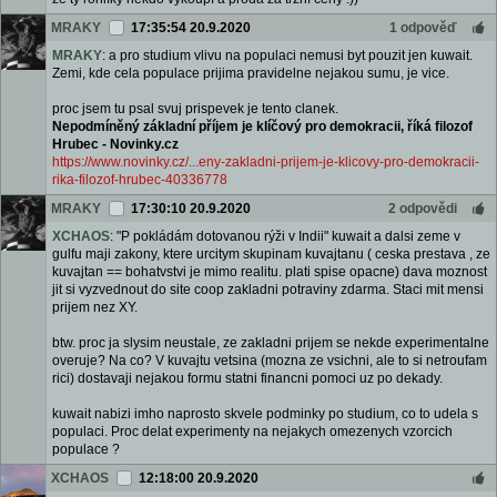
MRAKY
17:35:54 20.9.2020
1 odpověď
MRAKY
: a pro studium vlivu na populaci nemusi byt pouzit jen kuwait.
Zemi, kde cela populace prijima pravidelne nejakou sumu, je vice.
proc jsem tu psal svuj prispevek je tento clanek.
Nepodmíněný základní příjem je klíčový pro demokracii, říká filozof
Hrubec - Novinky.cz
https://www.novinky.cz/...eny-zakladni-prijem-je-klicovy-pro-demokracii-
rika-filozof-hrubec-40336778
MRAKY
17:30:10 20.9.2020
2 odpovědi
XCHAOS
: "P pokládám dotovanou rýži v Indii" kuwait a dalsi zeme v
gulfu maji zakony, ktere urcitym skupinam kuvajtanu ( ceska prestava , ze
kuvajtan == bohatvstvi je mimo realitu. plati spise opacne) dava moznost
jit si vyzvednout do site coop zakladni potraviny zdarma. Staci mit mensi
prijem nez XY.
btw. proc ja slysim neustale, ze zakladni prijem se nekde experimentalne
overuje? Na co? V kuvajtu vetsina (mozna ze vsichni, ale to si netroufam
rici) dostavaji nejakou formu statni financni pomoci uz po dekady.
kuwait nabizi imho naprosto skvele podminky po studium, co to udela s
populaci. Proc delat experimenty na nejakych omezenych vzorcich
populace ?
XCHAOS
12:18:00 20.9.2020