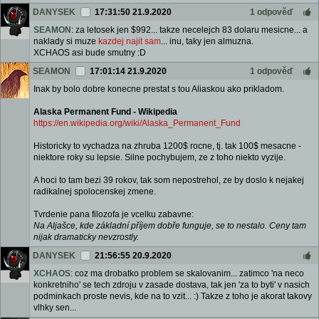
DANYSEK
17:31:50 21.9.2020
1 odpověď
SEAMON
: za letosek jen $992... takze necelejch 83 dolaru mesicne... a
naklady si muze
kazdej najit sam
... inu, taky jen almuzna.
XCHAOS asi bude smutny :D
SEAMON
17:01:14 21.9.2020
1 odpověď
Inak by bolo dobre konecne prestat s tou Aliaskou ako prikladom.
Alaska Permanent Fund - Wikipedia
https://en.wikipedia.org/wiki/Alaska_Permanent_Fund
Historicky to vychadza na zhruba 1200$ rocne, tj. tak 100$ mesacne -
niektore roky su lepsie. Silne pochybujem, ze z toho niekto vyzije.
A hoci to tam bezi 39 rokov, tak som nepostrehol, ze by doslo k nejakej
radikalnej spolocenskej zmene.
Tvrdenie pana filozofa je vcelku zabavne:
Na Aljašce, kde základní příjem dobře funguje, se to nestalo. Ceny tam
nijak dramaticky nevzrostly.
DANYSEK
21:56:55 20.9.2020
XCHAOS
: coz ma drobatko problem se skalovanim... zatimco 'na neco
konkretniho' se tech zdroju v zasade dostava, tak jen 'za to byti' v nasich
podminkach proste nevis, kde na to vzit... :) Takze z toho je akorat takovy
vlhky sen...