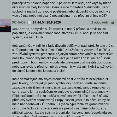
později vždy někoho napadne. A přijde mi férovější, než když by různé
dílčí skupiny měly lobbovat, která je více "potřebná" - důchodci, nebo
svobodné matky? zdravotně postižení, nebo studenti? chudé rodiny s
více dětma, nebo nečekaně nezaměstnaní, co předtím příjmy měli?
XCHAOS
17:44:54 20.9.2020
2 odpovědi
MRAKY
: no, nemyslím si, že Kuwait je dobrý příklad, a navíc to, co
popisuješ, je ekvivalent např. food-stamps v USA: ano, je to sociální
systém, ale není to ZP.
dotovaná rýže v Indii je z řady důvodů odlišný případ, protože tam prý se
s přeprodejem min. části těch přídělů za tržní ceny vysloveně počítá a
zneužívání systému předchází nějakým shromažďováním biometrických
dat a tak. Navíc taky indická populace je na rozdíl od kuwaiťanů, kteří
před ropným boomem byli v podstatě převážně buď městští obchodníci
nebo pastevci, je přeci jen nějak ekonomicky aktivní.. i když to stěhování
do slumů kolem měst je docela tristní.
Indie samozřejmě má svých problémů dost. A pořád to není přímo ZP
jako takový, pouze jakýsi jeho symbolický podklad: vláda se Indům
zavazuje zajistit jim min. množství rýže za garantovanou regulovanou
cenu, což je forma společenské smlouvy srozumitelná i negramotným.
Přijde každopádně jako lepší a hlavně masivnějí příklad, než nějaký
přídělový systém financovaný z ropy. Nevím, jestli je to něco, co by se
mělo napodobovat v ČR nebo EU (něco typu rohlík za garantovanou
cenu... de facto, ceny pečiva řetězce pokud vím mírně dotujou, aby
přilákali zákazníky, ale spíš na úrovni zlomku cenu, nepředpokládá se,
že ty rohlíky někdo vykoupí a prodá za tržní ceny :))