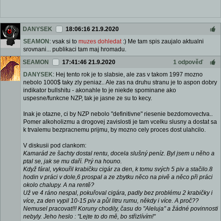
DANYSEK
18:06:16 21.9.2020
SEAMON
: vsak si to
muzes dohledat
:) Me tam spis zaujalo aktualni
srovnani... publikaci tam maj hromadu.
SEAMON
17:41:46 21.9.2020
1 odpověď
DANYSEK
: Hej tento rok je to slabsie, ale zas v takom 1997 mozno
nebolo 1000$ taky zly peniaz.. Ale zas na druhu stranu je to aspon dobry
indikator bullshitu - akonahle to je niekde spominane ako
uspesne/funkcne NZP, tak je jasne ze su to kecy.
Inak je otazne, ci by NZP nebolo "definitivne" riesenie bezdomovectva..
Pomer alkoholizmu a drogovej zavislosti je tam vcelku slusny a dostat sa
k trvalemu bezpracnemu prijmu, by mozno cely proces dost ulahcilo.
V diskusii pod clankom:
Kamarád ze šachty dostal rentu, docela slušný peníz. Byl jsem u něho a
ptal se, jak se mu daří. Prý na houno.
Když fáral, vykouřil krabičku cigár za den, k tomu svých 5 piv a stačilo.8
hodin v práci v dole,6 prospal a ze zbytku něco na pivě a něco při práci
okolo chalupy. A na rentě?
Už ve 4 ráno nespal, pokuřoval cigára, padly bez problému 2 krabičky i
více, za den vypil 10-15 piv a půl litru rumu, někdy i více. A proč??
Nemusel pracovat!!! Koruny chodily, času do "Aleluja" a žádné povinnosti
nebyly. Jeho heslo : "Lejte to do mě, bo střizlívím!"