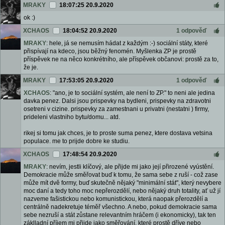
MRAKY
18:07:25 20.9.2020
ok :)
XCHAOS
18:04:52 20.9.2020
1 odpověď
MRAKY
: hele, já se nemusím hádat z každým :-) sociální státy, které
přispívají na kdeco, jsou běžný fenomén. Myšlenka ZP je prostě
příspěvek ne na něco konkrétního, ale příspěvek občanovi: prostě za to,
že je.
MRAKY
17:53:05 20.9.2020
1 odpověď
XCHAOS
: "ano, je to sociální systém, ale není to ZP." to neni ale jedina
davka penez. Dalsi jsou prispevky na bydleni, prispevky na zdravotni
osetreni v cizine. prispevky za zamestnani u privatni (nestatni ) firmy,
prideleni vlastniho bytu/domu... atd.
rikej si tomu jak chces, je to proste suma penez, ktere dostava vetsina
populace. me to prijde dobre ke studiu.
XCHAOS
17:48:54 20.9.2020
MRAKY
: nevím, jestli klíčový, ale přijde mi jako její přirozené vyústění.
Demokracie může směřovat buď k tomu, že sama sebe z ruší - což zase
může mít dvě formy, buď skutečně nějaký "minimální stát", který nevybere
moc daní a tedy toho moc nepřerozdělí, nebo nějaký druh totality, ať už jí
nazveme fašistickou nebo komunistickou, která naopak přerozdělí a
centrálně nadekretuje téměř všechno. A nebo, pokud demokracie sama
sebe nezruší a stát zůstane relevantním hráčem (i ekonomicky), tak ten
záklladní příjem mi přijde jako směřování, které prostě dříve nebo