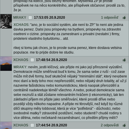
přispívají na kdeco, jsou běžný fenomén. Myšlenka ZP je prostě
příspěvek ne na něco konkrétního, ale příspěvek občanovi: prostě za to,
že je.
MRAKY
17:53:05 20.9.2020
1 odpověď
XCHAOS
: "ano, je to sociální systém, ale není to ZP." to neni ale jedina
davka penez. Dalsi jsou prispevky na bydleni, prispevky na zdravotni
osetreni v cizine. prispevky za zamestnani u privatni (nestatni ) firmy,
prideleni vlastniho bytu/domu... atd.
rikej si tomu jak chces, je to proste suma penez, ktere dostava vetsina
populace. me to prijde dobre ke studiu.
XCHAOS
17:48:54 20.9.2020
MRAKY
: nevím, jestli klíčový, ale přijde mi jako její přirozené vyústění.
Demokracie může směřovat buď k tomu, že sama sebe z ruší - což zase
může mít dvě formy, buď skutečně nějaký "minimální stát", který nevybere
moc daní a tedy toho moc nepřerozdělí, nebo nějaký druh totality, ať už jí
nazveme fašistickou nebo komunistickou, která naopak přerozdělí a
centrálně nadekretuje téměř všechno. A nebo, pokud demokracie sama
sebe nezruší a stát zůstane relevantním hráčem (i ekonomicky), tak ten
záklladní příjem mi přijde jako směřování, které prostě dříve nebo
později vždy někoho napadne. A přijde mi férovější, než když by různé
dílčí skupiny měly lobbovat, která je více "potřebná" - důchodci, nebo
svobodné matky? zdravotně postižení, nebo studenti? chudé rodiny s
více dětma, nebo nečekaně nezaměstnaní, co předtím příjmy měli?
XCHAOS
17:44:54 20.9.2020
2 odpovědi