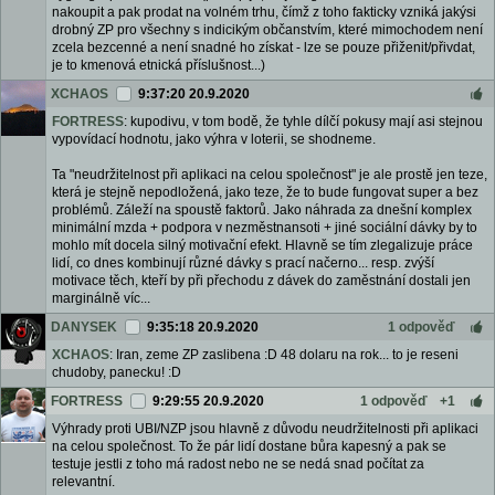
nakoupit a pak prodat na volném trhu, čímž z toho fakticky vzniká jakýsi
drobný ZP pro všechny s indicikým občanstvím, které mimochodem není
zcela bezcenné a není snadné ho získat - lze se pouze přiženit/přivdat,
je to kmenová etnická příslušnost...)
XCHAOS
9:37:20 20.9.2020
FORTRESS
: kupodivu, v tom bodě, že tyhle dílčí pokusy mají asi stejnou
vypovídací hodnotu, jako výhra v loterii, se shodneme.
Ta "neudržitelnost při aplikaci na celou společnost" je ale prostě jen teze,
která je stejně nepodložená, jako teze, že to bude fungovat super a bez
problémů. Záleží na spoustě faktorů. Jako náhrada za dnešní komplex
minimální mzda + podpora v nezměstnansoti + jiné sociální dávky by to
mohlo mít docela silný motivační efekt. Hlavně se tím zlegalizuje práce
lidí, co dnes kombinují různé dávky s prací načerno... resp. zvýší
motivace těch, kteří by při přechodu z dávek do zaměstnání dostali jen
marginálně víc...
DANYSEK
9:35:18 20.9.2020
1 odpověď
XCHAOS
: Iran, zeme ZP zaslibena :D 48 dolaru na rok... to je reseni
chudoby, panecku! :D
FORTRESS
9:29:55 20.9.2020
1 odpověď
+1
Výhrady proti UBI/NZP jsou hlavně z důvodu neudržitelnosti při aplikaci
na celou společnost. To že pár lidí dostane bůra kapesný a pak se
testuje jestli z toho má radost nebo ne se nedá snad počítat za
relevantní.