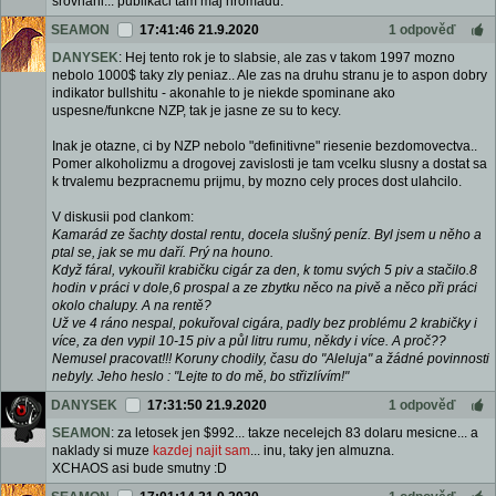
srovnani... publikaci tam maj hromadu.
SEAMON
17:41:46 21.9.2020
1 odpověď
DANYSEK
: Hej tento rok je to slabsie, ale zas v takom 1997 mozno
nebolo 1000$ taky zly peniaz.. Ale zas na druhu stranu je to aspon dobry
indikator bullshitu - akonahle to je niekde spominane ako
uspesne/funkcne NZP, tak je jasne ze su to kecy.
Inak je otazne, ci by NZP nebolo "definitivne" riesenie bezdomovectva..
Pomer alkoholizmu a drogovej zavislosti je tam vcelku slusny a dostat sa
k trvalemu bezpracnemu prijmu, by mozno cely proces dost ulahcilo.
V diskusii pod clankom:
Kamarád ze šachty dostal rentu, docela slušný peníz. Byl jsem u něho a
ptal se, jak se mu daří. Prý na houno.
Když fáral, vykouřil krabičku cigár za den, k tomu svých 5 piv a stačilo.8
hodin v práci v dole,6 prospal a ze zbytku něco na pivě a něco při práci
okolo chalupy. A na rentě?
Už ve 4 ráno nespal, pokuřoval cigára, padly bez problému 2 krabičky i
více, za den vypil 10-15 piv a půl litru rumu, někdy i více. A proč??
Nemusel pracovat!!! Koruny chodily, času do "Aleluja" a žádné povinnosti
nebyly. Jeho heslo : "Lejte to do mě, bo střizlívím!"
DANYSEK
17:31:50 21.9.2020
1 odpověď
SEAMON
: za letosek jen $992... takze necelejch 83 dolaru mesicne... a
naklady si muze
kazdej najit sam
... inu, taky jen almuzna.
XCHAOS asi bude smutny :D