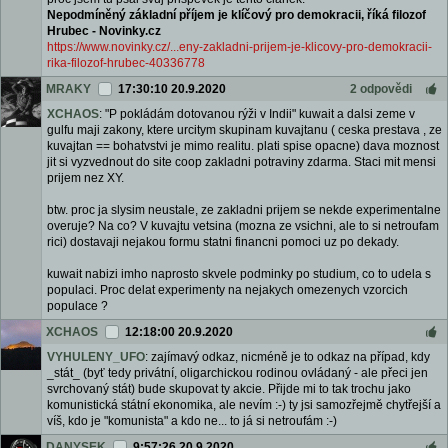
Nepodmíněný základní příjem je klíčový pro demokracii, říká filozof
Hrubec - Novinky.cz
https://www.novinky.cz/...eny-zakladni-prijem-je-klicovy-pro-demokracii-
rika-filozof-hrubec-40336778
MRAKY
17:30:10 20.9.2020
2 odpovědi
XCHAOS
: "P pokládám dotovanou rýži v Indii" kuwait a dalsi zeme v
gulfu maji zakony, ktere urcitym skupinam kuvajtanu ( ceska prestava , ze
kuvajtan == bohatvstvi je mimo realitu. plati spise opacne) dava moznost
jit si vyzvednout do site coop zakladni potraviny zdarma. Staci mit mensi
prijem nez XY.
btw. proc ja slysim neustale, ze zakladni prijem se nekde experimentalne
overuje? Na co? V kuvajtu vetsina (mozna ze vsichni, ale to si netroufam
rici) dostavaji nejakou formu statni financni pomoci uz po dekady.
kuwait nabizi imho naprosto skvele podminky po studium, co to udela s
populaci. Proc delat experimenty na nejakych omezenych vzorcich
populace ?
XCHAOS
12:18:00 20.9.2020
VYHULENY_UFO
: zajímavý odkaz, nicméně je to odkaz na případ, kdy
_stát_ (byť tedy privátní, oligarchickou rodinou ovládaný - ale přeci jen
svrchovaný stát) bude skupovat ty akcie. Přijde mi to tak trochu jako
komunistická státní ekonomika, ale nevím :-) ty jsi samozřejmě chytřejší a
víš, kdo je "komunista" a kdo ne... to já si netroufám :-)
DANYSEK
9:57:26 20.9.2020