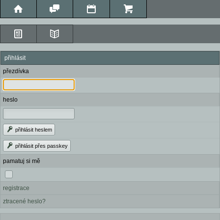
přihlásit
přezdívka
heslo
přihlásit heslem
přihlásit přes passkey
pamatuj si mě
registrace
ztracené heslo?