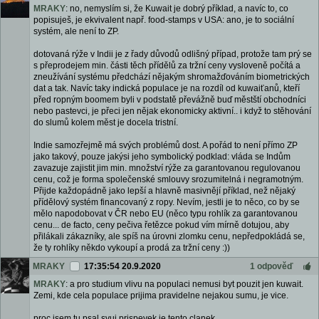
MRAKY
: no, nemyslím si, že Kuwait je dobrý příklad, a navíc to, co
popisuješ, je ekvivalent např. food-stamps v USA: ano, je to sociální
systém, ale není to ZP.
dotovaná rýže v Indii je z řady důvodů odlišný případ, protože tam prý se
s přeprodejem min. části těch přídělů za tržní ceny vysloveně počítá a
zneužívání systému předchází nějakým shromažďováním biometrických
dat a tak. Navíc taky indická populace je na rozdíl od kuwaiťanů, kteří
před ropným boomem byli v podstatě převážně buď městští obchodníci
nebo pastevci, je přeci jen nějak ekonomicky aktivní.. i když to stěhování
do slumů kolem měst je docela tristní.
Indie samozřejmě má svých problémů dost. A pořád to není přímo ZP
jako takový, pouze jakýsi jeho symbolický podklad: vláda se Indům
zavazuje zajistit jim min. množství rýže za garantovanou regulovanou
cenu, což je forma společenské smlouvy srozumitelná i negramotným.
Přijde každopádně jako lepší a hlavně masivnějí příklad, než nějaký
přídělový systém financovaný z ropy. Nevím, jestli je to něco, co by se
mělo napodobovat v ČR nebo EU (něco typu rohlík za garantovanou
cenu... de facto, ceny pečiva řetězce pokud vím mírně dotujou, aby
přilákali zákazníky, ale spíš na úrovni zlomku cenu, nepředpokládá se,
že ty rohlíky někdo vykoupí a prodá za tržní ceny :))
MRAKY
17:35:54 20.9.2020
1 odpověď
MRAKY
: a pro studium vlivu na populaci nemusi byt pouzit jen kuwait.
Zemi, kde cela populace prijima pravidelne nejakou sumu, je vice.
proc jsem tu psal svuj prispevek je tento clanek.