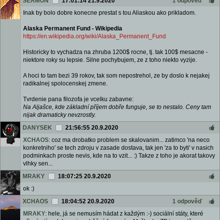
SEAMON
17:01:14 21.9.2020
1 odpověď
Inak by bolo dobre konecne prestat s tou Aliaskou ako prikladom.
Alaska Permanent Fund - Wikipedia
https://en.wikipedia.org/wiki/Alaska_Permanent_Fund
Historicky to vychadza na zhruba 1200$ rocne, tj. tak 100$ mesacne -
niektore roky su lepsie. Silne pochybujem, ze z toho niekto vyzije.
A hoci to tam bezi 39 rokov, tak som nepostrehol, ze by doslo k nejakej
radikalnej spolocenskej zmene.
Tvrdenie pana filozofa je vcelku zabavne:
Na Aljašce, kde základní příjem dobře funguje, se to nestalo. Ceny tam
nijak dramaticky nevzrostly.
DANYSEK
21:56:55 20.9.2020
XCHAOS
: coz ma drobatko problem se skalovanim... zatimco 'na neco
konkretniho' se tech zdroju v zasade dostava, tak jen 'za to byti' v nasich
podminkach proste nevis, kde na to vzit... :) Takze z toho je akorat takovy
vlhky sen...
MRAKY
18:07:25 20.9.2020
ok :)
XCHAOS
18:04:52 20.9.2020
1 odpověď
MRAKY
: hele, já se nemusím hádat z každým :-) sociální státy, které