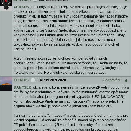
XCHAOS
: a tak kdyz tu ropu ci rejzi ve velkym produkujes v miste, tak je
to taky o necem jinym, zejo... holt nejsme Aljaska - obavam se, ze na
produkci MND si tady muzes o levny rope maximalne nechat zdat mokre
sny :) Norove maj zas treba hodne levnou elektriku, jednoduse proto ze
tam maji spoustu prirodnich zdroju. A taky se neboji je pouzit - treba
klidne i za cenu, ze 'vypnou' (nebo dost omezi) nejaky vodpopad a jeho
vody presmeruji na turbinu (kde za timto ucelem maji prorazene i stoly
nekolik kilometru dlouhy). Uplne vidim, jak si u nas dovolis neco
takovyho... aktivisti by se asi posrali, kdybys neco podobnyho chtel
udelat u nas :D
A ted mi rekni, jakymi zdroji to chces kompenzovat v nasich
podminkach... vono 'nase' uhli uz davno netahne, ze... nehlede na to, ze
spoustu penez jeste spolkne navrat tezbou zdevastovany krajiny do
nejakyho normalu. Holt i dluhy z drivejska se musi splacet.
XCHAOS
9:41:39 20.9.2020
2 odpovědi
DANYSEK
: ok, ale je to konzistentní s tím, že levice ZP většinou odmítá s
tím, že by šlo o "chudinskou dávku". Takže minimálně v tomto opět máme
shodu a minimálně je to argument proti výpadům UFO, jak "XCHAOS je
komunista, protože Piráti nemají rádi Kalouska" (nebo jak ta jeho linie
argumentace vlastně je postavená a jakou roli v tom hraje ZP).
Irán k ZP dlouhá léta "přihazoval" masivně dotované pohonné hmoty pro
vlastní populaci. Já osobně za přesnější model nějakého celoplošného
ZP pokládám dotovanou rýži v Indii, o které si taky něco můžeš
vygooglit/přečíst na wiki. (princip je, že je legální tu dotovanou rýži