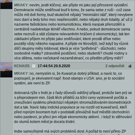
MRAKY
: nevím, jestli klíčový, ale přijde mi jako její přirozené vyústění.
Demokracie může směřovat buď k tomu, že sama sebe z ruší - což zase
může mít dvě formy, buď skutečně nějaký "minimální stát", který nevybere
moc daní a tedy toho moc nepřerozdělí, nebo nějaký druh totality, ať už jí
nazveme fašistickou nebo komunistickou, která naopak přerozdělí a
centrálně nadekretuje téměř všechno. A nebo, pokud demokracie sama
sebe nezruší a stát zůstane relevantním hráčem (i ekonomicky), tak ten
záklladní příjem mi přijde jako směřování, které prostě dříve nebo
později vždy někoho napadne. A přijde mi férovější, než když by různé
dílčí skupiny měly lobbovat, která je více "potřebná" - důchodci, nebo
svobodné matky? zdravotně postižení, nebo studenti? chudé rodiny s
více dětma, nebo nečekaně nezaměstnaní, co předtím příjmy měli?
XCHAOS
17:44:54 20.9.2020
2 odpovědi
MRAKY
: no, nemyslím si, že Kuwait je dobrý příklad, a navíc to, co
popisuješ, je ekvivalent např. food-stamps v USA: ano, je to sociální
systém, ale není to ZP.
dotovaná rýže v Indii je z řady důvodů odlišný případ, protože tam prý se
s přeprodejem min. části těch přídělů za tržní ceny vysloveně počítá a
zneužívání systému předchází nějakým shromažďováním biometrických
dat a tak. Navíc taky indická populace je na rozdíl od kuwaiťanů, kteří
před ropným boomem byli v podstatě převážně buď městští obchodníci
nebo pastevci, je přeci jen nějak ekonomicky aktivní.. i když to stěhování
do slumů kolem měst je docela tristní.
Indie samozřejmě má svých problémů dost. A pořád to není přímo ZP