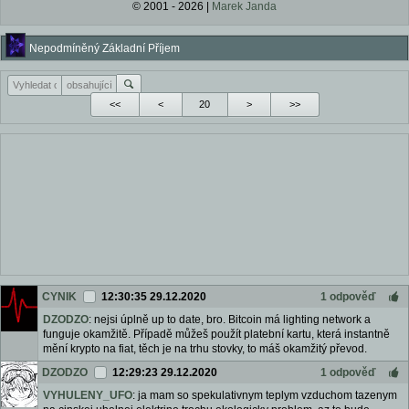
© 2001 - 2026 |
Marek Janda
Nepodmíněný Základní Příjem
<<
<
>
>>
CYNIK
12:30:35 29.12.2020
1 odpověď
DZODZO
: nejsi úplně up to date, bro. Bitcoin má lighting network a
funguje okamžitě. Případě můžeš použít platební kartu, která instantně
mění krypto na fiat, těch je na trhu stovky, to máš okamžitý převod.
DZODZO
12:29:23 29.12.2020
1 odpověď
VYHULENY_UFO
: ja mam so spekulativnym teplym vzduchom tazenym