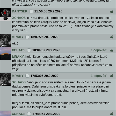
Na Aljašce, kde základní příjem dobře funguje, se to nestalo. Ceny tam
nijak dramaticky nevzrostly.
DANYSEK
21:56:55 20.9.2020
XCHAOS
: coz ma drobatko problem se skalovanim... zatimco 'na neco
konkretniho' se tech zdroju v zasade dostava, tak jen 'za to byti' v nasich
podminkach proste nevis, kde na to vzit... :) Takze z toho je akorat takovy
vlhky sen...
MRAKY
18:07:25 20.9.2020
ok :)
XCHAOS
18:04:52 20.9.2020
1 odpověď
MRAKY
: hele, já se nemusím hádat z každým :-) sociální státy, které
přispívají na kdeco, jsou běžný fenomén. Myšlenka ZP je prostě
příspěvek ne na něco konkrétního, ale příspěvek občanovi: prostě za to,
že je.
MRAKY
17:53:05 20.9.2020
1 odpověď
XCHAOS
: "ano, je to sociální systém, ale není to ZP." to neni ale jedina
davka penez. Dalsi jsou prispevky na bydleni, prispevky na zdravotni
osetreni v cizine. prispevky za zamestnani u privatni (nestatni ) firmy,
prideleni vlastniho bytu/domu... atd.
rikej si tomu jak chces, je to proste suma penez, ktere dostava vetsina
populace. me to prijde dobre ke studiu.
XCHAOS
17:48:54 20.9.2020