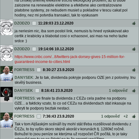
na cinskej uhelnej elektrine trochu ekologicky problem, az to bude
zalozene na renewable elektrine a efektivne ako centralizovane
platobne systemy, ze nebudem musiet u pokladne v tescu cakat pol
hodiny, nez mi potvrdia transakci, tak to vyskusam
DZODZO
11:28:03 23.12.2020
ja neriesim nic, iba som postol link, nemusis tu hned vyskakovat ako
certik z krabicky a blabotat cosi o xchaosovi, asi mas na neho tazke
srdce :)
DZODZO
19:14:06 10.12.2020
https://www.cnbc.com/...8/twitters-jack-dorsey-gives-15-million-for-
guaranteed-income-to-cities.html
FORTRESS
8:30:27 23.9.2020
DANYSEK
: Je to tak, dividenda pokryje podporu OZE jen z poloviny. Inu
skvělý business.
DANYSEK
8:16:41 23.9.2020
1 odpověď
FORTRESS
: ve finale ta dividenda z CEZu cela padne na podporu
OZE... a fakticky vzato, to co od CEZu na dividendach stat inkasuje na
vykryti te podpory beztak nestaci.
FORTRESS
7:36:43 23.9.2020
1 odpověď
+2
Tak v tom Aljšaským scénáři by mohl stát třeba rozdělovat dividendu z
ČEZu, to by vyšlo skoro stejně akorát v korunách tj. 1280kč ročně.
Bohužel to jsou peníze se kterýma už rozpočet ČR počítá, to je taky