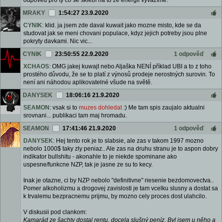
odpověd pro ty co se šklebí na to že energii vyvážíme.
MRAKY
1:54:27 23.9.2020
CYNIK
: klid. ja jsem zde daval kuwait jako mozne misto, kde se da
studovat jak se meni chovani populace, kdyz jejich potreby jsou plne
pokryty davkami. Nic vic...
CYNIK
23:50:55 22.9.2020
1 odpověď
XCHAOS
: OMG jakej kuwajt nebo Aljaška NENÍ příklad UBI a to z toho
prostého důvodu, že se to platí z výnosů prodeje nerostných surovin. To
není ani náhodou aplikovatelné všude na světě.
DANYSEK
18:06:16 21.9.2020
SEAMON
: vsak si to
muzes dohledat
:) Me tam spis zaujalo aktualni
srovnani... publikaci tam maj hromadu.
SEAMON
17:41:46 21.9.2020
1 odpověď
DANYSEK
: Hej tento rok je to slabsie, ale zas v takom 1997 mozno
nebolo 1000$ taky zly peniaz.. Ale zas na druhu stranu je to aspon dobry
indikator bullshitu - akonahle to je niekde spominane ako
uspesne/funkcne NZP, tak je jasne ze su to kecy.
Inak je otazne, ci by NZP nebolo "definitivne" riesenie bezdomovectva..
Pomer alkoholizmu a drogovej zavislosti je tam vcelku slusny a dostat sa
k trvalemu bezpracnemu prijmu, by mozno cely proces dost ulahcilo.
V diskusii pod clankom:
Kamarád ze šachty dostal rentu, docela slušný peníz. Byl jsem u něho a