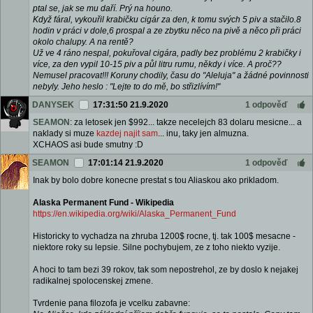
ptal se, jak se mu daří. Prý na houno.
Když fáral, vykouřil krabičku cigár za den, k tomu svých 5 piv a stačilo.8
hodin v práci v dole,6 prospal a ze zbytku něco na pivě a něco při práci
okolo chalupy. A na rentě?
Už ve 4 ráno nespal, pokuřoval cigára, padly bez problému 2 krabičky i
více, za den vypil 10-15 piv a půl litru rumu, někdy i více. A proč??
Nemusel pracovat!!! Koruny chodily, času do "Aleluja" a žádné povinnosti
nebyly. Jeho heslo : "Lejte to do mě, bo střizlívím!"
DANYSEK
17:31:50 21.9.2020
1 odpověď
SEAMON
: za letosek jen $992... takze necelejch 83 dolaru mesicne... a
naklady si muze
kazdej najit sam
... inu, taky jen almuzna.
XCHAOS asi bude smutny :D
SEAMON
17:01:14 21.9.2020
1 odpověď
Inak by bolo dobre konecne prestat s tou Aliaskou ako prikladom.
Alaska Permanent Fund - Wikipedia
https://en.wikipedia.org/wiki/Alaska_Permanent_Fund
Historicky to vychadza na zhruba 1200$ rocne, tj. tak 100$ mesacne -
niektore roky su lepsie. Silne pochybujem, ze z toho niekto vyzije.
A hoci to tam bezi 39 rokov, tak som nepostrehol, ze by doslo k nejakej
radikalnej spolocenskej zmene.
Tvrdenie pana filozofa je vcelku zabavne: