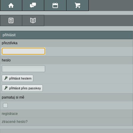
přihlásit
přezdívka
heslo
přihlásit heslem
přihlásit přes passkey
pamatuj si mě
registrace
ztracené heslo?