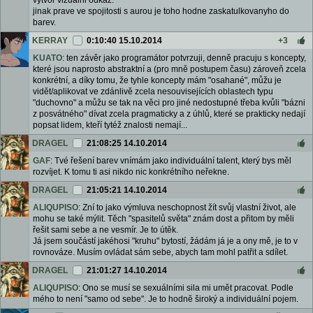
vytvor vizualni odkaz.
jinak prave ve spojitosti s aurou je toho hodne zaskatulkovanyho do
barev.
KERRAY
0:10:40 15.10.2014
+3
KUATO
: ten závěr jako programátor potvrzuji, denně pracuju s koncepty,
které jsou naprosto abstraktní a (pro mně postupem času) zároveň zcela
konkrétní, a díky tomu, že tyhle koncepty mám "osahané", můžu je
vidět/aplikovat ve zdánlivě zcela nesouvisejících oblastech typu
"duchovno" a můžu se tak na věci pro jiné nedostupné třeba kvůli "bázni
z posvátného" dívat zcela pragmaticky a z úhlů, které se prakticky nedají
popsat lidem, kteří tytéž znalosti nemají...
DRAGEL
21:08:25 14.10.2014
GAF
: Tvé řešení barev vnímám jako individuální talent, který bys měl
rozvíjet. K tomu ti asi nikdo nic konkrétního neřekne.
DRAGEL
21:05:21 14.10.2014
ALIQUPISO
: Zní to jako výmluva neschopnost žít svůj vlastní život, ale
mohu se také mýlit. Těch "spasitelů světa" znám dost a přitom by měli
řešit sami sebe a ne vesmír. Je to útěk.
Já jsem součástí jakéhosi "kruhu" bytostí, žádám já je a ony mě, je to v
rovnováze. Musím ovládat sám sebe, abych tam mohl patřit a sdílet.
DRAGEL
21:01:27 14.10.2014
ALIQUPISO
: Ono se musí se sexuálními sila mi umět pracovat. Podle
mého to není "samo od sebe". Je to hodně široký a individuální pojem.