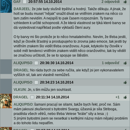
GAF
20:57:55 14.10.2014
2 odpovědi
DARJEEL
: že jste tady slušně trpěliví a hodný. Takže děkuju. A jinak, že
holt se budu muset "nějak" snažit dívat se vnitřnim zrakem na něco co
tam zatím nevidím. A nejspíš to pak časem rozpoznám. Ty barvy
vzhledem k určité schopnosti. A že která vlastnost se týká které barvy se
dá vysledovat například podle výkladů čtení aury.
O ty barvy mi šlo protože je to něco hmatatelného. Nevím, že třeba jestli,
když je člověk šťastný a prostupujeho to zrovna jako emoce, tak jestli by
vnitřním zrakem šlo vidět třeba oranžovou. A pak, kdykoliv by člověk v
sobě měl tendenci vnitřním zrakem vidět něco oranžového, tak by věděl
se značnou určitostí, že se to spojuje se štěstím.
ALIQUPISO
20:36:30 14.10.2014
1 odpověď
DRAGEL
: No ráda bych za sebe ručila, ale když jsi jen vykonavatelem
vyšších sil, tak ani vlastně nemůžeš.
ALIQUPISO
20:34:23 14.10.2014
VLKUN
: Jn, s tím můžu jen souhlasit.
DRAGEL
20:11:34 14.10.2014
+1
ALIQUPISO
: šamani pracují se silami, takže bych řekl, proč ne. Sám
mám jakousi zkušenost s bytostmi Svargy, úžasná je síla Striboga,
praděda všech větrů, nebo třeba Velese "krále" síly a lesa ;-)
S jinými bytostmi jsem se nesetkal s keltkými názvy mám nějaký problém
a do tohoto lidu nepatřím.