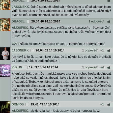
DRAGEL
20:07:29 14.10.2014
JASONEKK
: úplně seriózně, před pár měsíci jsem to dělal, ale pak jsem
viděl šamanskou práci s tabákem a to je ode mě ještě daleko, takže když
bych se měl charakterizovat, tak ten co chodí světem síly.
DRAGEL
20:04:46 14.10.2014
1 odpověď
ALIQUPISO
:
Být vykonavatelkou vyšších sil je fakt psycho - bezmoc.
Zní
to dost divně, jako by jsi sama za sebe nechtěla ručit. Vnímám v tom dost
nerovnováhu.
GAF
: Nějak mi tam zní agrese a emoce ... to není moc dobrý kombo.
JASONEKK
20:04:02 14.10.2014
1 odpověď
+1
jen když to tu čtu....mám také dotaz. Je tu někdo, kdo se dokáže prohlásit
za šamana? Jde o seriózní dotaz ;)
VLKUN
19:53:14 14.10.2014
1 odpověď
+4
Aliquipso: řekl, bych, že magická praxe a sex se mohou hezky doplňovat,
nebo také se vzájemně oslabovat - jako s lecčím jiným jde o to, jak k nim
přistupuješ. Třeba v kombinaci tantry a šamanismu je sexuální energie
(ne nezbytně přímo sex) plus, zatímco někoho jiného sex spíš vyčerpává,
takže se mu raději vyhne. Hádám, že může jít o to, zda člověk sex bere
jako čistě fyzický proces nebo i duchovní a jak si umí poradit s energiemi,
které tím dá do pohybu.
OGMIOS
19:41:43 14.10.2014
+1
ALIQUPISO
: jak ktery. ja jsem jeste zadnyho boha nepotkal kdyz