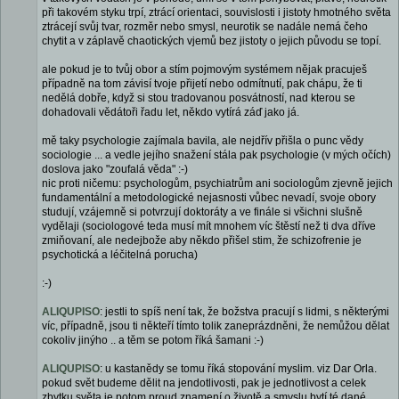
při takovém styku trpí, ztrácí orientaci, souvislosti i jistoty hmotného světa
ztrácejí svůj tvar, rozměr nebo smysl, neurotik se nadále nemá čeho
chytit a v záplavě chaotických vjemů bez jistoty o jejich původu se topí.
ale pokud je to tvůj obor a stím pojmovým systémem nějak pracuješ
případně na tom závisí tvoje přijetí nebo odmítnutí, pak chápu, že ti
nedělá dobře, když si stou tradovanou posvátností, nad kterou se
dohadovali vědátoři řadu let, někdo vytírá záď jako já.
mě taky psychologie zajímala bavila, ale nejdřív přišla o punc vědy
sociologie ... a vedle jejího snažení stála pak psychologie (v mých očích)
doslova jako "zoufalá věda" :-)
nic proti ničemu: psychologům, psychiatrům ani sociologům zjevně jejich
fundamentální a metodologické nejasnosti vůbec nevadí, svoje obory
studují, vzájemně si potvrzují doktoráty a ve finále si všichni slušně
vydělaji (sociologové teda musí mít mnohem víc štěstí než ti dva dříve
zmiňovaní, ale nedejbože aby někdo přišel stim, že schizofrenie je
psychotická a léčitelná porucha)
:-)
ALIQUPISO
: jestli to spíš není tak, že božstva pracují s lidmi, s některými
víc, případně, jsou ti někteří tímto tolik zaneprázdněni, že nemůžou dělat
cokoliv jinýho .. a těm se potom říká šamani :-)
ALIQUPISO
: u kastanědy se tomu říká stopování myslim. viz Dar Orla.
pokud svět budeme dělit na jendotlivosti, pak je jednotlivost a celek
zbytku světa je potom proud znamení o životě a smyslu bytí té dané