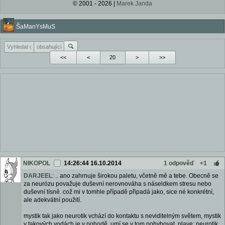
© 2001 - 2026 |
Marek Janda
ŠaManYsMuS
<<
<
>
>>
NIKOPOL
14:26:44 16.10.2014
1 odpověď
+1
DARJEEL
: .. ano zahrnuje širokou paletu, včetně mě a tebe. Obecně se
za neurózu považuje duševní nerovnováha s náseldkem stresu nebo
duševní tísně. což mi v tomhle případě připadá jako, sice né konkrétní,
ale adekvátní použití.
mystik tak jako neurotik vchází do kontaktu s neviditelným světem, mystik
v takových vodách je v pohodě, umí se v tom pohybovat, plave; neurotik