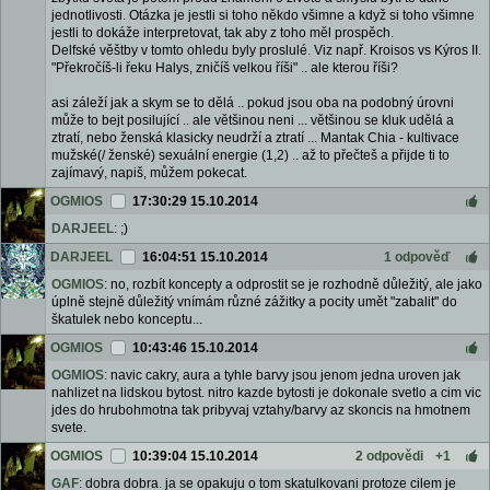
jednotlivosti. Otázka je jestli si toho někdo všimne a když si toho všimne
jestli to dokáže interpretovat, tak aby z toho měl prospěch.
Delfské věštby v tomto ohledu byly proslulé. Viz např. Kroisos vs Kýros II.
"Překročíš-li řeku Halys, zničíš velkou říši" .. ale kterou říši?
asi záleží jak a skym se to dělá .. pokud jsou oba na podobný úrovni
může to bejt posilující .. ale většinou neni ... většinou se kluk udělá a
ztratí, nebo ženská klasicky neudrží a ztratí ... Mantak Chia - kultivace
mužské(/ ženské) sexuální energie (1,2) .. až to přečteš a přijde ti to
zajímavý, napiš, můžem pokecat.
OGMIOS
17:30:29 15.10.2014
DARJEEL
: ;)
DARJEEL
16:04:51 15.10.2014
1 odpověď
OGMIOS
: no, rozbít koncepty a odprostit se je rozhodně důležitý, ale jako
úplně stejně důležitý vnímám různé zážitky a pocity umět "zabalit" do
škatulek nebo konceptu...
OGMIOS
10:43:46 15.10.2014
OGMIOS
: navic cakry, aura a tyhle barvy jsou jenom jedna uroven jak
nahlizet na lidskou bytost. nitro kazde bytosti je dokonale svetlo a cim vic
jdes do hrubohmotna tak pribyvaj vztahy/barvy az skoncis na hmotnem
svete.
OGMIOS
10:39:04 15.10.2014
2 odpovědi
+1
GAF
: dobra dobra. ja se opakuju o tom skatulkovani protoze cilem je