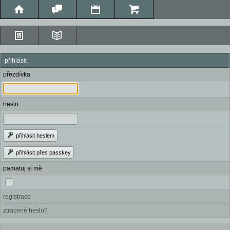
přihlásit
přezdívka
heslo
přihlásit heslem
přihlásit přes passkey
pamatuj si mě
registrace
ztracené heslo?