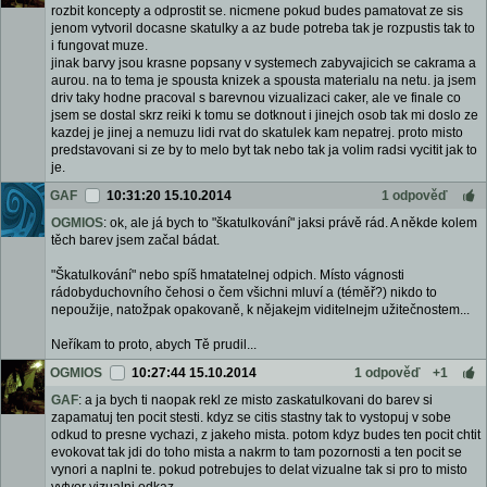
rozbit koncepty a odprostit se. nicmene pokud budes pamatovat ze sis
jenom vytvoril docasne skatulky a az bude potreba tak je rozpustis tak to
i fungovat muze.
jinak barvy jsou krasne popsany v systemech zabyvajicich se cakrama a
aurou. na to tema je spousta knizek a spousta materialu na netu. ja jsem
driv taky hodne pracoval s barevnou vizualizaci caker, ale ve finale co
jsem se dostal skrz reiki k tomu se dotknout i jinejch osob tak mi doslo ze
kazdej je jinej a nemuzu lidi rvat do skatulek kam nepatrej. proto misto
predstavovani si ze by to melo byt tak nebo tak ja volim radsi vycitit jak to
je.
GAF
10:31:20 15.10.2014
1 odpověď
OGMIOS
: ok, ale já bych to "škatulkování" jaksi právě rád. A někde kolem
těch barev jsem začal bádat.
"Škatulkování" nebo spíš hmatatelnej odpich. Místo vágnosti
rádobyduchovního čehosi o čem všichni mluví a (téměř?) nikdo to
nepoužije, natožpak opakovaně, k nějakejm viditelnejm užitečnostem...
Neříkam to proto, abych Tě prudil...
OGMIOS
10:27:44 15.10.2014
1 odpověď
+1
GAF
: a ja bych ti naopak rekl ze misto zaskatulkovani do barev si
zapamatuj ten pocit stesti. kdyz se citis stastny tak to vystopuj v sobe
odkud to presne vychazi, z jakeho mista. potom kdyz budes ten pocit chtit
evokovat tak jdi do toho mista a nakrm to tam pozornosti a ten pocit se
vynori a naplni te. pokud potrebujes to delat vizualne tak si pro to misto