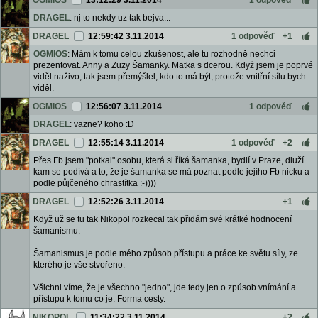
OGMIOS
13:12:29 3.11.2014
1 odpověď
DRAGEL
: nj to nekdy uz tak bejva...
DRAGEL
12:59:42 3.11.2014
1 odpověď
+1
OGMIOS
: Mám k tomu celou zkušenost, ale tu rozhodně nechci
prezentovat. Anny a Zuzy Šamanky. Matka s dcerou. Když jsem je poprvé
viděl naživo, tak jsem přemýšlel, kdo to má být, protože vnitřní sílu bych
viděl.
OGMIOS
12:56:07 3.11.2014
1 odpověď
DRAGEL
: vazne? koho :D
DRAGEL
12:55:14 3.11.2014
1 odpověď
+2
Přes Fb jsem "potkal" osobu, která si říká šamanka, bydlí v Praze, dluží
kam se podívá a to, že je šamanka se má poznat podle jejího Fb nicku a
podle půjčeného chrastítka :-))))
DRAGEL
12:52:26 3.11.2014
+1
Když už se tu tak Nikopol rozkecal tak přidám své krátké hodnocení
šamanismu.
Šamanismus je podle mého způsob přístupu a práce ke světu síly, ze
kterého je vše stvořeno.
Všichni víme, že je všechno "jedno", jde tedy jen o způsob vnímání a
přístupu k tomu co je. Forma cesty.
NIKOPOL
11:34:22 3.11.2014
+2