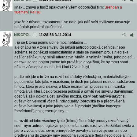
jinak .. znovu a tudíž opakovaně všem doporučují film:
Brendan a
tajemství Kellsu
jakože z důvodu rozpomenutí se nato, jak náš svět civilizace navazuje
na úplně primární zkušenosti
NIKOPOL
11:28:56 3.11.2014
+1
.. já se k tomu pojmu úplně moc nehlásim ...
ale chápu ho v tom smyslu, že jakási antropologická definice, nebo
schéma se poněkud osamostatnilo a stalo se jménem pro, z hlediska
naší dnešní kultury, silně alternativní vidění a vnímání světa, jeho pojetí ...
dneska se ten pojem jméno tak protěžuje a využívá, že by tomu snad
někde v časopise mohli chtít říkat i životní styl.
podle mě jde o to: že na rozdíl od rádoby vědeckýho, materialistickýho
pojetí světa, kde jako v marxismu, je duch jen jakousi nutnou nadstavbou
hmoty, která je arci neživá, a blíže neznámým procesem z ní vzniká
hmota živá, která pak procesem pokusů a omylů (ve smyslu darvinismu)
dospívá až k dokonalosti savčího mozku, který pak nabývá jakýchsi
duševních velikostí včetně individuality (obrovská to a přechválená
duševní velikost) a jako jakýsi vedlejší produkt (dalšího konceptu
"nevědomí") pak generuje sny ...
narozdíl od toho všechny tyhle (řeknu) filosofický proudy označovaný
souhrným antropologickým pojmem šamanismus, tvrdí že žáklad světa a
jádro života je duchovní, energetický povahy .. že svět je sen a nebo
předivu snu do značný míry podobná substance (teda něco docela jiný,