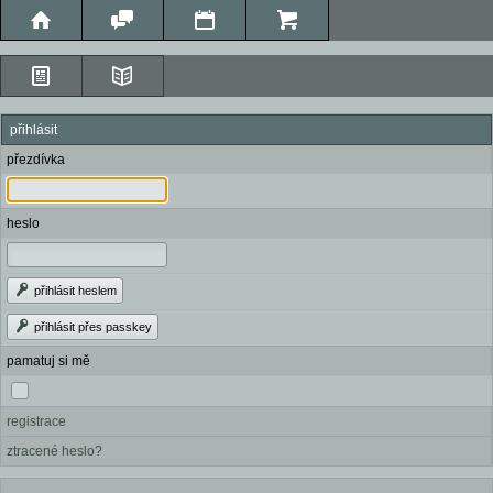
přihlásit
přezdívka
heslo
přihlásit heslem
přihlásit přes passkey
pamatuj si mě
registrace
ztracené heslo?