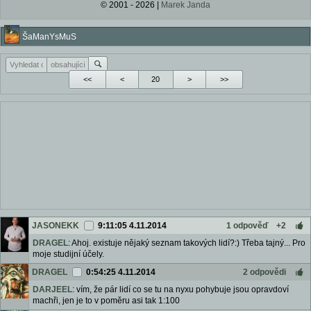
© 2001 - 2026 |
Marek Janda
ŠaManYsMuS
<<
<
>
>>
JASONEKK
9:11:05 4.11.2014
1 odpověď
+2
DRAGEL
: Ahoj. existuje nějaký seznam takových lidí?:) Třeba tajný... Pro
moje studijní účely.
DRAGEL
0:54:25 4.11.2014
2 odpovědi
DARJEEL
: vím, že pár lidí co se tu na nyxu pohybuje jsou opravdoví
machři, jen je to v poměru asi tak 1:100