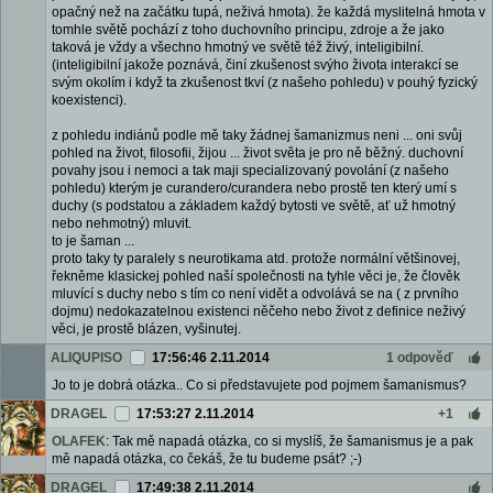
opačný než na začátku tupá, neživá hmota). že každá myslitelná hmota v
tomhle světě pochází z toho duchovního principu, zdroje a že jako
taková je vždy a všechno hmotný ve světě též živý, inteligibilní.
(inteligibilní jakože poznává, činí zkušenost svýho života interakcí se
svým okolím i když ta zkušenost tkví (z našeho pohledu) v pouhý fyzický
koexistenci).
z pohledu indiánů podle mě taky žádnej šamanizmus neni ... oni svůj
pohled na život, filosofii, žijou ... život světa je pro ně běžný. duchovní
povahy jsou i nemoci a tak maji specializovaný povolání (z našeho
pohledu) kterým je curandero/curandera nebo prostě ten který umí s
duchy (s podstatou a základem každý bytosti ve světě, ať už hmotný
nebo nehmotný) mluvit.
to je šaman ...
proto taky ty paralely s neurotikama atd. protože normální většinovej,
řekněme klasickej pohled naší společnosti na tyhle věci je, že člověk
mluvící s duchy nebo s tím co není vidět a odvolává se na ( z prvního
dojmu) nedokazatelnou existenci něčeho nebo život z definice neživý
věci, je prostě blázen, vyšinutej.
ALIQUPISO
17:56:46 2.11.2014
1 odpověď
Jo to je dobrá otázka.. Co si představujete pod pojmem šamanismus?
DRAGEL
17:53:27 2.11.2014
+1
OLAFEK
: Tak mě napadá otázka, co si myslíš, že šamanismus je a pak
mě napadá otázka, co čekáš, že tu budeme psát? ;-)
DRAGEL
17:49:38 2.11.2014