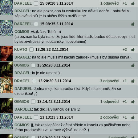
DARJEEL
15:09:10 3.11.2014
1 odpověď
+1
DRAGEL
: no ale pozor, ono tu ezoteriku lze dělat i dobře... bohužel v
záplavě idiotů je to občas těžko rozlišitelné...
DARJEEL
15:08:35 3.11.2014
OGMIOS
: však čest Tobě :o)
(ta poznámka byla na to, že jsou lidé, kteří radši budou dělat ezobyz, než
by se živili čestným občanským povoláním)
KUATO
13:36:22 3.11.2014
+2
DRAGEL
: na to ale musis mit kachni zaludek (musis byt slusna kurva).
OGMIOS
13:26:20 3.11.2014
DRAGEL
: to je ale umeni :)
DRAGEL
13:20:20 3.11.2014
3 odpovědi
+1
DARJEEL
: Jedna moje kamarádka říká: Když nic neumíš, živ se
ezoterikou! ;-)
OGMIOS
13:14:42 3.11.2014
1 odpověď
+1
DARJEEL
: tak dik..ja v kanclu delam :D
DARJEEL
13:13:23 3.11.2014
2 odpovědi
+1
OGMIOS
: jj, tak zas lepší než dělat někde v kanclu za počítačem nebo
třeba prodavačku ve zdravé výživě, no ne? :)