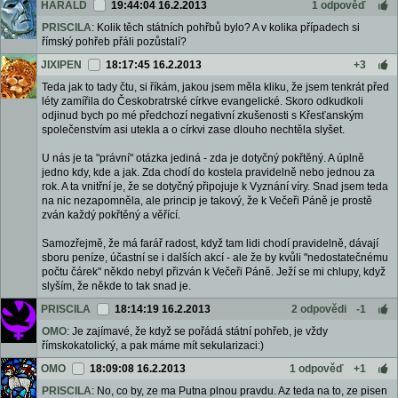
HARALD
19:44:04 16.2.2013
1 odpověď
PRISCILA
: Kolik těch státních pohřbů bylo? A v kolika případech si
římský pohřeb přáli pozůstalí?
JIXIPEN
18:17:45 16.2.2013
+3
Teda jak to tady čtu, si říkám, jakou jsem měla kliku, že jsem tenkrát před
léty zamířila do Českobratrské církve evangelické. Skoro odkudkoli
odjinud bych po mé předchozí negativní zkušenosti s Křesťanským
společenstvím asi utekla a o církvi zase dlouho nechtěla slyšet.
U nás je ta "právní" otázka jediná - zda je dotyčný pokřtěný. A úplně
jedno kdy, kde a jak. Zda chodí do kostela pravidelně nebo jednou za
rok. A ta vnitřní je, že se dotyčný připojuje k Vyznání víry. Snad jsem teda
na nic nezapomněla, ale princip je takový, že k Večeři Páně je prostě
zván každý pokřtěný a věřící.
Samozřejmě, že má farář radost, když tam lidi chodí pravidelně, dávají
sboru peníze, účastní se i dalších akcí - ale že by kvůli "nedostatečnému
počtu čárek" někdo nebyl přizván k Večeři Páně. Ježí se mi chlupy, když
slyším, že někde to tak snad je.
PRISCILA
18:14:19 16.2.2013
2 odpovědi
-1
OMO
: Je zajímavé, že když se pořádá státní pohřeb, je vždy
římskokatolický, a pak máme mít sekularizaci:)
OMO
18:09:08 16.2.2013
1 odpověď
+1
PRISCILA
: No, co by, ze ma Putna plnou pravdu. Az teda na to, ze pisen