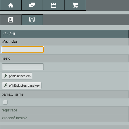
přihlásit
přezdívka
heslo
přihlásit heslem
přihlásit přes passkey
pamatuj si mě
registrace
ztracené heslo?