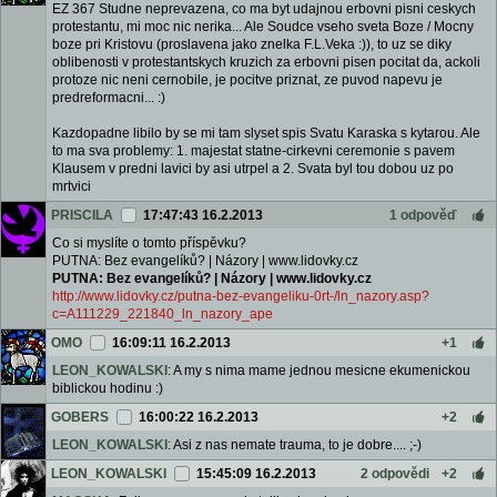
EZ 367 Studne neprevazena, co ma byt udajnou erbovni pisni ceskych
protestantu, mi moc nic nerika... Ale Soudce vseho sveta Boze / Mocny
boze pri Kristovu (proslavena jako znelka F.L.Veka :)), to uz se diky
oblibenosti v protestantskych kruzich za erbovni pisen pocitat da, ackoli
protoze nic neni cernobile, je pocitve priznat, ze puvod napevu je
predreformacni... :)
Kazdopadne libilo by se mi tam slyset spis Svatu Karaska s kytarou. Ale
to ma sva problemy: 1. majestat statne-cirkevni ceremonie s pavem
Klausem v predni lavici by asi utrpel a 2. Svata byl tou dobou uz po
mrtvici
PRISCILA
17:47:43 16.2.2013
1 odpověď
Co si myslíte o tomto příspěvku?
PUTNA: Bez evangelíků? | Názory | www.lidovky.cz
PUTNA: Bez evangelíků? | Názory | www.lidovky.cz
http://www.lidovky.cz/putna-bez-evangeliku-0rt-/ln_nazory.asp?
c=A111229_221840_ln_nazory_ape
OMO
16:09:11 16.2.2013
+1
LEON_KOWALSKI
: A my s nima mame jednou mesicne ekumenickou
biblickou hodinu :)
GOBERS
16:00:22 16.2.2013
+2
LEON_KOWALSKI
: Asi z nas nemate trauma, to je dobre.... ;-)
LEON_KOWALSKI
15:45:09 16.2.2013
2 odpovědi
+2