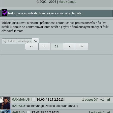
© 2001 - 2026 |
Marek Janda
Reformace a protestantské církve a související témata
Můžete diskutovat o historii, přítomnosti i budoucnosti protestanství u nás i ve
světě. Nebojte se konfrontovat tento směr s jinými náboženskými směry či řešit
ožehavá témata...
<<
<
>
>>
MAXMANUS
10:00:43 17.2.2013
1 odpověď
+1
HARALD
: tak hlavno je, ze si to tak prala dasa :)
HARALD
22:43:35 16.2.2013
1 odpověď