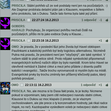
PRISCILA
: Státní pohřeb už ze své podstaty není jen na pozůstalých. :-)
Ale Dagmar probírala detailní plán jak s Klausem, respektive s šéfem
jeho protokolu, tak s Dukou. Takže tato forma byla také její přání.
PRISCILA
22:27:24 16.2.2013
1 odpověď
-1
GOBERS
:
HARALD
: Pochybuju, že organizaci pohřbu nechali čistě na
pozůstalých, přišlo mi to jako exibice Duky a Klause...
PRISCILA
22:23:16 16.2.2013
+1
OMO
: Je pravda, že v poslední fázi jeho života byl Havel obklopen
Paulínkami a katolický pohřeb byl tedy logickou alternativou. Nicméně
Putna má pravdu, že prezident není jen "obyčejný", ale také symbol. V
našem státě to platí velice silně. Proto nějaké symbolické připomenutí
evangelických kořenů našich dějin by bylo namístě. Krom toho Havel se
otevřeně nehlásil k žádné církvi a mezi jeho přátele z disentu patřili
katolíci i evangelíci...Takže trochu vyrovnanosti si myslím bylo na místě.
Evangelické prvky by trochu zmírnily ten příšerný křečovitý patos, který
pohřeb provázel...
OMO
22:13:11 16.2.2013
1 odpověď
+1
PRISCILA
: No, ale mozna si to Dasa fakt prala, to je tezky. Nicmene
pokud si vzpominam, taky jsem citil nebezpeci navratu statni cirkve,
Klausovi to s Dukou az moc klapalo (i presto, ze je vlaznym
cechoslovakem, ale jde prece o ty konzervativni hodnoty, jak rikal radce
Hajek, no ne!). Kazdopadne vysledkem voleb je nebezpeci statni cirkve