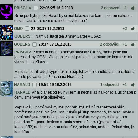
jednoznacne zazehnano... ;)
PRISCILA
22:06:25 16.2.2013
2 odpovědi
-1
Silně pochybuju, že Havel by si přál takovou šaškárnu, kterou nakonec
dostal...Ještě, že už mu to mohlo být jedno:)
OMO
22:03:37 16.2.2013
+2
GOBERS
: ;) Nam uz stacil ten Jimmy Carter v USA :)
GOBERS
20:37:37 16.2.2013
2 odpovědi
+1
PRISCILA
: Kdyby to onehda nebyly plastove kulicky, mohli jsme mit
jeden z dilny CCSH. Alespon jestli si pamatuju spravne ke komu se tak
vlazne hlasi Klaus...
Misto narikani radeji vyprodukujte baptistickeho kandidata na prezidenta
a bude po vasem. :-P Jácho na Hrad!! :-D
HARALD
19:51:19 16.2.2013
1 odpověď
+1
HARALD
: Aha, článek od Putny jsem si nechal až na konec a už chápu k
čemu směřoval tvůj příspěvek.
Popravdě, v první řadě by měl pohřeb, byť státní, respektovat přání
zemřelého a pozůstalých. Ten Putnův přístup znamená, že bere Havla v
první řadě jako symbol a pak až jako člověka. Smysl by měla jenom
pokud by Dagmar Havlová v tomto směru někomu (presidentské
kanceláři?) nechala volnou ruku. Což, pokud vím, nedala. Pokud vím, je
katolička.