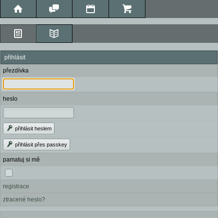
přihlásit
přezdívka
heslo
přihlásit heslem
přihlásit přes passkey
pamatuj si mě
registrace
ztracené heslo?