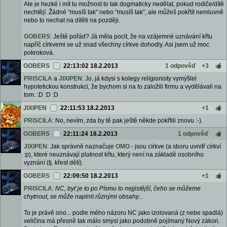
Ale je hezké i mít tu možnost to tak dogmaticky nedělat, pokud rodiče/dítě
nechtějí. Žádné "musíš tak" nebo "musíš tak", ale můžeš pokřtít nemluvně
nebo to nechat na dítěti na později.
GOBERS
: Ještě pořád? Já měla pocit, že na vzájemné uznávání křtu
napříč církvemi se už snad všechny církve dohodly. Asi jsem už moc
pokroková.
GOBERS
22:13:02 18.2.2013
1 odpověď
+3
PRISCILA
a
JIXIPEN
: Jo, já kdysi s kolegy religionisty vymýšlel
hypotetickou konstrukci, že bychom si na to založili firmu a vydělávali na
tom. :D :D :D
JIXIPEN
22:11:53 18.2.2013
+1
PRISCILA
: No, nevím, zda by tě pak ještě někde pokřtili znovu :-).
GOBERS
22:11:24 18.2.2013
1 odpověď
JIXIPEN
: Jak správně naznačuje
OMO
- jsou církve (a sboru uvnitř církví
:p), které neuznávají platnost křtu, který není na základě osobního
vyznání (tj. křest dětí).
GOBERS
22:09:50 18.2.2013
+1
PRISCILA
:
NC, byť je to po Písmu to nejjistější, čeho se můžeme
chytnout, se může naplnit různými obsahy...
To je právě ono... podle mého názoru NC jako izolovaná (z nebe spadlá)
veličina má přesně tak málo smysl jako podobně pojímaný Nový zákon.