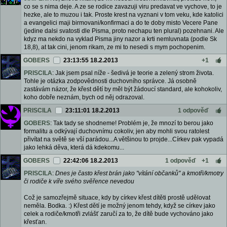
co se s nima deje. A ze se rodice zavazuji viru predavat ve vychove, to je
hezke, ale to muzou i tak. Proste krest na vyznani v tom veku, kde katolici
a evangelici maji birmovani/konfirmaci a do te doby misto Vecere Pane
(jedine dalsi svatosti dle Pisma, proto nechapu ten plural) pozehnani. Ale
kdyz ma nekdo na vyklad Pisma jiny nazor a krti nemluvnata (podle Sk
18,8), at tak cini, jenom rikam, ze mi to nesedi s mym pochopenim.
GOBERS
23:13:55 18.2.2013
+1
PRISCILA
: Jak jsem psal níže - šedivá je teorie a zelený strom života.
Tohle je otázka zodpovědnosti duchovního správce. Já osobně
zastávám názor, že křest dětí by měl být žádoucí standard, ale kohokoliv,
koho dobře neznám, bych od něj odrazoval.
PRISCILA
23:11:01 18.2.2013
1 odpověď
GOBERS
: Tak tady se shodneme! Problém je, že mnozí to berou jako
formalitu a odkývají duchovnímu cokoliv, jen aby mohli svou ratolest
přivítat na světě se vší parádou...A většinou to projde...Církev pak vypadá
jako lehká děva, která dá kdekomu...
GOBERS
22:42:06 18.2.2013
1 odpověď
+1
PRISCILA
:
Dnes je často křest brán jako "vítání občanků" a kmotři/kmotry
či rodiče k víře svého svěřence nevedou
Což je samozřejmě situace, kdy by církev křest dítěti prostě udělovat
neměla. Bodka. :) Křest dětí je možný jenom tehdy, když se církev jako
celek a rodiče/kmotři zvlášť zaručí za to, že dítě bude vychováno jako
křesťan.