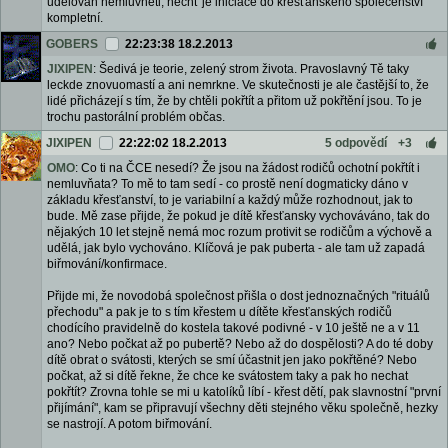
udělován nemluvněti, nechť je iniciace do křesťanského společenství
kompletní.
GOBERS
22:23:38 18.2.2013
JIXIPEN
: Šedivá je teorie, zelený strom života. Pravoslavný Tě taky
leckde znovuomastí a ani nemrkne. Ve skutečnosti je ale častější to, že
lidé přicházejí s tím, že by chtěli pokřtít a přitom už pokřtění jsou. To je
trochu pastorální problém občas.
JIXIPEN
22:22:02 18.2.2013
5 odpovědí
+3
OMO
: Co ti na ČCE nesedí? Že jsou na žádost rodičů ochotní pokřtít i
nemluvňata? To mě to tam sedí - co prostě není dogmaticky dáno v
základu křesťanství, to je variabilní a každý může rozhodnout, jak to
bude. Mě zase přijde, že pokud je dítě křesťansky vychováváno, tak do
nějakých 10 let stejně nemá moc rozum protivit se rodičům a výchově a
udělá, jak bylo vychováno. Klíčová je pak puberta - ale tam už zapadá
biřmování/konfirmace.
Přijde mi, že novodobá společnost přišla o dost jednoznačných "rituálů
přechodu" a pak je to s tím křestem u dítěte křesťanských rodičů
chodícího pravidelně do kostela takové podivné - v 10 ještě ne a v 11
ano? Nebo počkat až po pubertě? Nebo až do dospělosti? A do té doby
dítě obrat o svátosti, kterých se smí účastnit jen jako pokřtěné? Nebo
počkat, až si dítě řekne, že chce ke svátostem taky a pak ho nechat
pokřtít? Zrovna tohle se mi u katolíků líbí - křest dětí, pak slavnostní "první
přijímání", kam se připravují všechny děti stejného věku společně, hezky
se nastrojí. A potom biřmování.