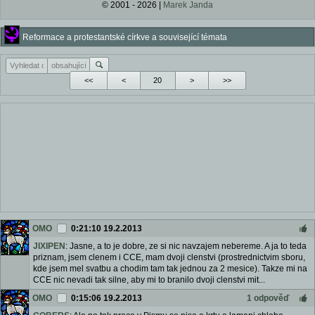
© 2001 - 2026 |
Marek Janda
Reformace a protestantské církve a související témata
<<
<
>
>>
OMO
0:21:10 19.2.2013
JIXIPEN
: Jasne, a to je dobre, ze si nic navzajem nebereme. A ja to teda
priznam, jsem clenem i CCE, mam dvoji clenstvi (prostrednictvim sboru,
kde jsem mel svatbu a chodim tam tak jednou za 2 mesice). Takze mi na
CCE nic nevadi tak silne, aby mi to branilo dvoji clenstvi mit...
OMO
0:15:06 19.2.2013
1 odpověď