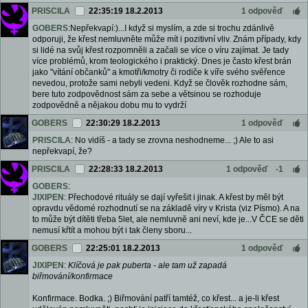
PRISCILA
22:35:19 18.2.2013
1 odpověď
GOBERS
:Nepřekvapí:)...I když si myslím, a zde si trochu zdánlivě
odporuji, že křest nemluvněte může mít i pozitivní vliv. Znám případy, kdy
si lidé na svůj křest rozpomněli a začali se více o víru zajímat. Je tady
více problémů, krom teologického i praktický. Dnes je často křest brán
jako "vítání občanků" a kmotři/kmotry či rodiče k víře svého svěřence
nevedou, protože sami nebyli vedeni. Když se člověk rozhodne sám,
bere tuto zodpovědnost sám za sebe a větsinou se rozhoduje
zodpovědně a nějakou dobu mu to vydrží
GOBERS
22:30:29 18.2.2013
1 odpověď
PRISCILA
: No vidíš - a tady se zrovna neshodneme... ;) Ale to asi
nepřekvapí, že?
PRISCILA
22:28:33 18.2.2013
1 odpověď
-1
GOBERS
:
JIXIPEN
: Přechodové rituály se dají vyřešit i jinak. A křest by měl být
opravdu vědomé rozhodnutí se na základě víry v Krista (viz Písmo). A na
to může být dítěti třeba 5let, ale nemluvně ani neví, kde je...V ČCE se děti
nemusí křtít a mohou být i tak členy sboru...
GOBERS
22:25:01 18.2.2013
1 odpověď
JIXIPEN
:
Klíčová je pak puberta - ale tam už zapadá
biřmování/konfirmace
Konfirmace. Bodka. ;) Biřmování patří tamtéž, co křest... a je-li křest