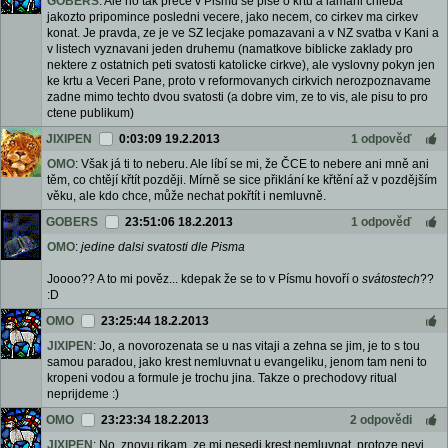
GOBERS
: Ale no tak prece v Pismu se pise o krtu a lamani chleba
jakozto pripomince posledni vecere, jako necem, co cirkev ma cirkev
konat. Je pravda, ze je ve SZ lecjake pomazavani a v NZ svatba v Kani a
v listech vyznavani jeden druhemu (namatkove biblicke zaklady pro
nektere z ostatnich peti svatosti katolicke cirkve), ale vyslovny pokyn jen
ke krtu a Veceri Pane, proto v reformovanych cirkvich nerozpoznavame
zadne mimo techto dvou svatosti (a dobre vim, ze to vis, ale pisu to pro
ctene publikum)
JIXIPEN
0:03:09 19.2.2013
1 odpověď
OMO
: Však já ti to neberu. Ale líbí se mi, že ČCE to nebere ani mně ani
těm, co chtějí křtít později. Mírně se sice přiklání ke křtění až v pozdějším
věku, ale kdo chce, může nechat pokřtít i nemluvně.
GOBERS
23:51:06 18.2.2013
1 odpověď
OMO
:
jedine dalsi svatosti dle Pisma
Joooo?? A to mi pověz... kdepak že se to v Písmu hovoří o
svátostech
??
:D
OMO
23:25:44 18.2.2013
JIXIPEN
: Jo, a novorozenata se u nas vitaji a zehna se jim, je to s tou
samou paradou, jako krest nemluvnat u evangeliku, jenom tam neni to
kropeni vodou a formule je trochu jina. Takze o prechodovy ritual
neprijdeme :)
OMO
23:23:34 18.2.2013
2 odpovědi
JIXIPEN
: No, znovu rikam, ze mi nesedi krest nemluvnat, protoze nevi,