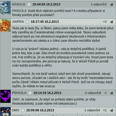
HARALD
19:44:04 16.2.2013
1 odpověď
PRISCILA
: Kolik těch státních pohřbů bylo? A v kolika případech si
římský pohřeb přáli pozůstalí?
JIXIPEN
18:17:45 16.2.2013
+3
Teda jak to tady čtu, si říkám, jakou jsem měla kliku, že jsem tenkrát před
léty zamířila do Českobratrské církve evangelické. Skoro odkudkoli
odjinud bych po mé předchozí negativní zkušenosti s Křesťanským
společenstvím asi utekla a o církvi zase dlouho nechtěla slyšet.
U nás je ta "právní" otázka jediná - zda je dotyčný pokřtěný. A úplně
jedno kdy, kde a jak. Zda chodí do kostela pravidelně nebo jednou za
rok. A ta vnitřní je, že se dotyčný připojuje k Vyznání víry. Snad jsem teda
na nic nezapomněla, ale princip je takový, že k Večeři Páně je prostě
zván každý pokřtěný a věřící.
Samozřejmě, že má farář radost, když tam lidi chodí pravidelně, dávají
sboru peníze, účastní se i dalších akcí - ale že by kvůli "nedostatečnému
počtu čárek" někdo nebyl přizván k Večeři Páně. Ježí se mi chlupy, když
slyším, že někde to tak snad je.
PRISCILA
18:14:19 16.2.2013
2 odpovědi
-1
OMO
: Je zajímavé, že když se pořádá státní pohřeb, je vždy
římskokatolický, a pak máme mít sekularizaci:)
OMO
18:09:08 16.2.2013
1 odpověď
+1