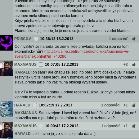
V techto teoriich bych byl opatrnejsi – uz jen proto ze soucasny
hodnoceni ekonomiky stoji na hlinenych nohach jakychsi asiliberalu a
ekonomu, kteri treba nevedeli a nedokazali ani vysvetlit kdyz posilovala
a vubec mela silnou pozici ceska koruna.
Kdyz prichazela krize, pulka z nich nic nevedela a ta druha blafovala a
teprve zpetne se tam objevuje generalu po bitve....
Ekonomika a jeji teorie, to je neco co je nacmarano na vodni hladine.
PRISCILA
10:36:13 18.2.2013
1 odpověď
Co myslíte? Je náhoda, že země, kde převládají katolíci jsou na tom
ekonomicky hůř?
http://aktualne.centrum.cz/ekonomika/business-ve-
svete/clanek.phtml?id=740286
MAXMANUS
10:07:05 17.2.2013
+3
HARALD
: on sam? ale chapu ze jestli ho pred smrti obskakovali nejake
sestry tak urcite nebyl proti, ale v kontextu jeho osoby musi ta vymodlena
slava, presto jak si ho vazim, na obliceji vytvaret usmev.
ale v TV to vypadalo dobre, uprime receno Dukovi uz chybi jenom misto
v porote miss a byl uz vsude.
HARALD
10:02:19 17.2.2013
1 odpověď
+1
MAXMANUS
: Samozrejme. Havel byl v první řadě člověk. A kdo jiný, než
manželka má o podobě posledního rozloučení rozhodovat?
MAXMANUS
10:00:43 17.2.2013
1 odpověď
+1
HARALD
: tak hlavno je, ze si to tak prala dasa :)