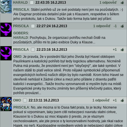
HARALD
22:43:35 16.2.2013
1 odpověď
PRISCILA
: Státní pohřeb už ze své podstaty není jen na pozůstalých. :-)
Ale Dagmar probírala detailní plán jak s Klausem, respektive s šéfem
jeho protokolu, tak s Dukou. Takže tato forma byla také její přání.
PRISCILA
22:27:24 16.2.2013
1 odpověď
-1
GOBERS
:
HARALD
: Pochybuju, že organizaci pohřbu nechali čistě na
pozůstalých, přišlo mi to jako exibice Duky a Klause...
PRISCILA
22:23:16 16.2.2013
+1
OMO
: Je pravda, že v poslední fázi jeho života byl Havel obklopen
Paulínkami a katolický pohřeb byl tedy logickou alternativou. Nicméně
Putna má pravdu, že prezident není jen "obyčejný", ale také symbol. V
našem státě to platí velice silně. Proto nějaké symbolické připomenutí
evangelických kořenů našich dějin by bylo namístě. Krom toho Havel se
otevřeně nehlásil k žádné církvi a mezi jeho přátele z disentu patřili
katolíci i evangelíci...Takže trochu vyrovnanosti si myslím bylo na místě.
Evangelické prvky by trochu zmírnily ten příšerný křečovitý patos, který
pohřeb provázel...
OMO
22:13:11 16.2.2013
1 odpověď
+1
PRISCILA
: No, ale mozna si to Dasa fakt prala, to je tezky. Nicmene
pokud si vzpominam, taky jsem citil nebezpeci navratu statni cirkve,
Klausovi to s Dukou az moc klapalo (i presto, ze je vlaznym
cechoslovakem, ale jde prece o ty konzervativni hodnoty, jak rikal radce
Hajek, no ne!). Kazdopadne vysledkem voleb je nebezpeci statni cirkve