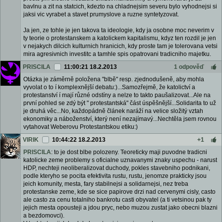
bavlnu a zit na statcich, kdezto na chladnejsim severu bylo vyhodnejsi si
jaksi vic vyrabet a stavet prumyslove a ruzne syntetyzovat.
Ja jen, ze tohle je jen takova ta ideologie, kdy ja osobne moc neverim v
ty teorie o protestanskem a katolickem kapitalismu, kdyz ten rozdil je jen
v nejakych dilcich kulturnich hranicich, kdy proste tam je tolerovana vetsi
mira agresivnich investitc a tamhle spis opatrovani tradicniho majetku.
PRISCILA
11:00:21 18.2.2013
1 odpověď
Otázka je záměrně položena "blbě" resp. zjednodušeně, aby mohla
vyvolat o to í komplexnější debatu:)...Samozřejmě, že katolictví a
protestanství í mají různé odstíny a nelze to takto paušalizovat...Ale na
první pohled se zdý být " protestantská" část úspěšnější...Solidarita to už
je druhá věc...No, každopádně článek naráží na velice složitý vztah
ekonomiky a náboženství, který není nezajímavý...Nechtěla jsem rovnou
vytahovat Weberovu Protestantskou etiku:)
VIRIK
10:44:22 18.2.2013
+1
PRISCILA
: to je dost blbe polozeny. Teoreticky maji puvodne tradicni
katolicke zeme problemy s oficialne uznavanymi znaky uspechu - narust
HDP, nechteji neoliberalizovat duchody, pokles stavebniho podnikani,
podle kteryho se pocita efektivita rustu, rustu, jenomze prakticky jsou
jeich komunity, mesta, fary stabilnejsi a solidarnejsi, nez treba
protestanske zeme, kde se sice papirove drzi nad cervenymi cisly, casto
ale casto za cenu totalniho bankrotu casti obyvatel (a ti vetsinou pak ty
jejich mesta opousteji a jdou pryc, nebo muzou zustat jako obecni blazni
a bezdomovci).