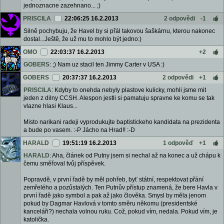
jednoznacne zazehnano... ;)
PRISCILA
22:06:25 16.2.2013
2 odpovědi
-1
Silně pochybuju, že Havel by si přál takovou šaškárnu, kterou nakonec
dostal...Ještě, že už mu to mohlo být jedno:)
OMO
22:03:37 16.2.2013
+2
GOBERS
: ;) Nam uz stacil ten Jimmy Carter v USA :)
GOBERS
20:37:37 16.2.2013
2 odpovědi
+1
PRISCILA
: Kdyby to onehda nebyly plastove kulicky, mohli jsme mit
jeden z dilny CCSH. Alespon jestli si pamatuju spravne ke komu se tak
vlazne hlasi Klaus...
Misto narikani radeji vyprodukujte baptistickeho kandidata na prezidenta
a bude po vasem. :-P Jácho na Hrad!! :-D
HARALD
19:51:19 16.2.2013
1 odpověď
+1
HARALD
: Aha, článek od Putny jsem si nechal až na konec a už chápu k
čemu směřoval tvůj příspěvek.
Popravdě, v první řadě by měl pohřeb, byť státní, respektovat přání
zemřelého a pozůstalých. Ten Putnův přístup znamená, že bere Havla v
první řadě jako symbol a pak až jako člověka. Smysl by měla jenom
pokud by Dagmar Havlová v tomto směru někomu (presidentské
kanceláři?) nechala volnou ruku. Což, pokud vím, nedala. Pokud vím, je
katolička.