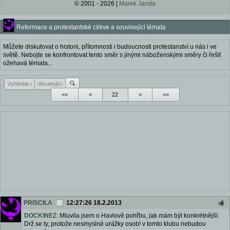
© 2001 - 2026 |
Marek Janda
Reformace a protestantské církve a související témata
Můžete diskutovat o historii, přítomnosti i budoucnosti protestanství u nás i ve
světě. Nebojte se konfrontovat tento směr s jinými náboženskými směry či řešit
ožehavá témata...
<<
<
>
>>
PRISCILA
12:27:26 18.2.2013
DOCKINEZ
: Mluvila jsem o Havlově pohřbu, jak mám být konkrétnější.
Drž se ty, protože nesmyslné urážky osob! v tomto klubu nebudou