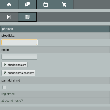
přihlásit
přezdívka
heslo
přihlásit heslem
přihlásit přes passkey
pamatuj si mě
registrace
ztracené heslo?