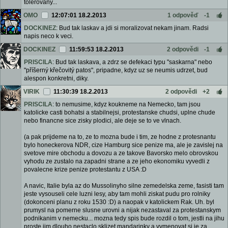
tolerovány...
OMO
12:07:01 18.2.2013
1 odpověď
-1
DOCKINEZ
: Bud tak laskav a jdi si moralizovat nekam jinam. Radsi
napis neco k veci.
DOCKINEZ
11:59:53 18.2.2013
2 odpovědi
-1
PRISCILA
: Bud tak laskava, a zdrz se defekaci typu "saskarna" nebo
"příšerný křečovitý patos", pripadne, kdyz uz se neumis udrzet, bud
alespon konkretni, diky.
VIRIK
11:30:39 18.2.2013
2 odpovědi
+2
PRISCILA
: to nemusime, kdyz koukneme na Nemecko, tam jsou
katolicke casti bohatsi a stabilnejsi, protestanske chudsi, uplne chude
nebo financne sice zisky plodici, ale deje se to ve vlnach.
(a pak prijdeme na to, ze to mozna bude i tim, ze hodne z protesnantu
bylo honeckerova NDR, cize Hamburg sice penize ma, ale je zavislej na
svetove mire obchodu a dovozu a ze takove Bavorsko melo obrovskou
vyhodu ze zustalo na zapadni strane a ze jeho ekonomiku vyvedli z
povalecne krize penize protestantu z USA :D
A navic, Italie byla az do Mussolinyho silne zemedelska zeme, fasisti tam
jeste vysouseli cele luzni lesy, aby tam mohli ziskat pudu pro rolniky
(dokonceni planu z roku 1530 :D) a naopak v katolickem Rak. Uh. byl
prumysl na pomerne slusne urovni a nijak nezastaval za protestanskym
podnikanim v nemecku... mozna tedy spis bude rozdil o tom, jestli na jihu
proste jim dlouho nestaclo sklizet mandarinky a vymenovat si je za