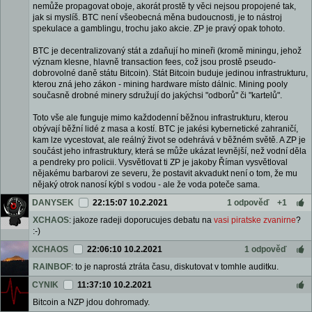
nemůže propagovat oboje, akorát prostě ty věci nejsou propojené tak,
jak si myslíš. BTC není všeobecná měna budoucnosti, je to nástroj
spekulace a gamblingu, trochu jako akcie. ZP je pravý opak tohoto.
BTC je decentralizovaný stát a zdaňují ho mineři (kromě miningu, jehož
význam klesne, hlavně transaction fees, což jsou prostě pseudo-
dobrovolné daně státu Bitcoin). Stát Bitcoin buduje jedinou infrastrukturu,
kterou zná jeho zákon - mining hardware místo dálnic. Mining pooly
současně drobné minery sdružují do jakýchsi "odborů" či "kartelů".
Toto vše ale funguje mimo každodenní běžnou infrastrukturu, kterou
obývají běžní lidé z masa a kostí. BTC je jakési kybernetické zahraničí,
kam lze vycestovat, ale reálný život se odehrává v běžném světě. A ZP je
součást jeho infrastruktury, která se může ukázat levnější, než vodní děla
a pendreky pro policii. Vysvětlovat ti ZP je jakoby Říman vysvětloval
nějakému barbarovi ze severu, že postavit akvadukt není o tom, že mu
nějaký otrok nanosí kýbl s vodou - ale že voda poteče sama.
DANYSEK
22:15:07 10.2.2021
1 odpověď
+1
XCHAOS
: jakoze radeji doporucujes debatu na
vasi piratske zvanirne
?
:-)
XCHAOS
22:06:10 10.2.2021
1 odpověď
RAINBOF
: to je naprostá ztráta času, diskutovat v tomhle auditku.
CYNIK
11:37:10 10.2.2021
Bitcoin a NZP jdou dohromady.