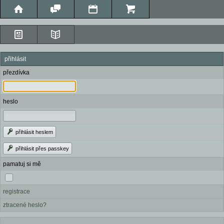
přihlásit
přezdívka
heslo
přihlásit heslem
přihlásit přes passkey
pamatuj si mě
registrace
ztracené heslo?