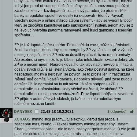
nebylo záměrem tvůrců BTC. Vlastně nevíme, co bylo záměrem, možná
to byl jen proof-of-concept deflační měny s uměle omezenou peněžní
zásobou, kdo ví... každopádně je zajímavý paradox, že předtím 10 let
banky a regulátoři spolehlivě dusily (či skupovali - Elonův Paypal)
všechny pokusy o online mikroplatební systémy - aby se vynořil Bitocoin
který se zpočátku kamufloval jako mikroplatební systém, jenom aby se z
něj evolucí vytvořila platorma rafinovaně směšující gambling s usedlým
spořením...
ZP je každopádně něco jiného. Pokud někdo chce, může si představit,
že entita disponující nadbytkem energie by ZP vyplácela např. z výnosů
miningu, stejně jako si ZP můžou dovolit vyplácet různé ropné emiráty.
Ale osobně si myslím, že to je blbost, jako intelektuální cvičení dobrý, ale
ZP je o něčem jiném. Naprojektovat ho tak, aby např. nevyvolal inflaci a
dosáhl svých cílů, je asi stejná výzva, jako třeba postavit dálnici, na které
nespadnou mosty a nerozvlní se povrch. Je to prostě jen infrastruktura.
Někteří lidé odmítají (další) dálnice, z dobrých důvodů, jiná zase budou
odmítat ZP. Je normální na to mít názor. Já sám podporuju ZP +
demokratickou infrastrukturu, tedy včetně možnosti, že občané ZP
demokratickou cestou nezavedou/zruší. Pravděpodobnější mi zavedení
ZP přijde v autoritářských státech, já kvůli tomu ale autoritářským
režimům nezačnu fandit.
DANYSEK
22:43:18 10.2.2021
1 odpověď
XCHAOS
: mining stoji prachy... tu elektriku, kterou tam propalis
zdanenou mas, zeano :-) Takze i samotny mining je zdaneny i statem.
Chapu, nechces to videt... ale to neni zadny perpetum mobile :D Ale jestli
palis elektriku rodicum stejne jako piratsti poslanci pali elektriku ve