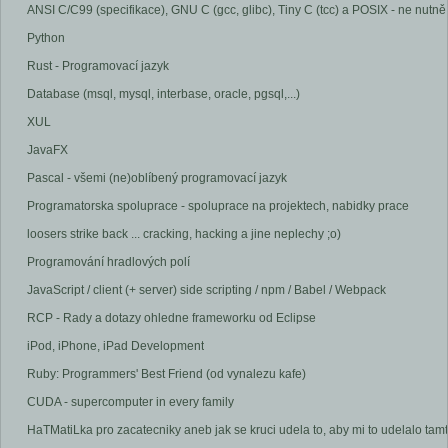
ANSI C/C99 (specifikace), GNU C (gcc, glibc), Tiny C (tcc) a POSIX - ne nut
Python
Rust - Programovací jazyk
Database (msql, mysql, interbase, oracle, pgsql,...)
XUL
JavaFX
Pascal - všemi (ne)oblíbený programovací jazyk
Programatorska spoluprace - spoluprace na projektech, nabidky prace
loosers strike back ... cracking, hacking a jine neplechy ;o)
Programování hradlových polí
JavaScript / client (+ server) side scripting / npm / Babel / Webpack
RCP - Rady a dotazy ohledne frameworku od Eclipse
iPod, iPhone, iPad Development
Ruby: Programmers' Best Friend (od vynalezu kafe)
CUDA - supercomputer in every family
HaTMatiLka pro zacatecniky aneb jak se kruci udela to, aby mi to udelalo tamt