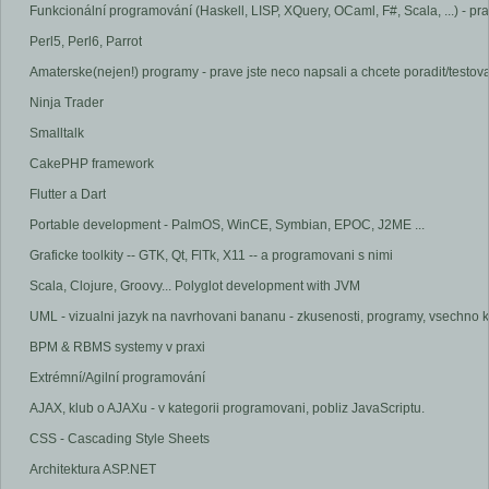
Funkcionální programování (Haskell, LISP, XQuery, OCaml, F#, Scala, ...) - pra
Perl5, Perl6, Parrot
Amaterske(nejen!) programy - prave jste neco napsali a chcete poradit/testova
Ninja Trader
Smalltalk
CakePHP framework
Flutter a Dart
Portable development - PalmOS, WinCE, Symbian, EPOC, J2ME ...
Graficke toolkity -- GTK, Qt, FlTk, X11 -- a programovani s nimi
Scala, Clojure, Groovy... Polyglot development with JVM
UML - vizualni jazyk na navrhovani bananu - zkusenosti, programy, vsechno 
BPM & RBMS systemy v praxi
Extrémní/Agilní programování
AJAX, klub o AJAXu - v kategorii programovani, pobliz JavaScriptu.
CSS - Cascading Style Sheets
Architektura ASP.NET