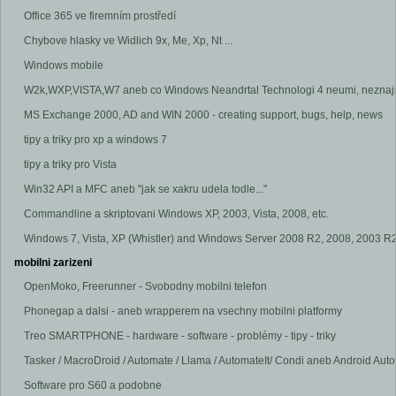
Office 365 ve firemním prostředí
Chybove hlasky ve Widlich 9x, Me, Xp, Nt ...
Windows mobile
W2k,WXP,VISTA,W7 aneb co Windows Neandrtal Technologi 4 neumi, neznaji
MS Exchange 2000, AD and WIN 2000 - creating support, bugs, help, news
tipy a triky pro xp a windows 7
tipy a triky pro Vista
Win32 API a MFC aneb "jak se xakru udela todle..."
Commandline a skriptovani Windows XP, 2003, Vista, 2008, etc.
Windows 7, Vista, XP (Whistler) and Windows Server 2008 R2, 2008, 2003 R2, 2
mobilni zarizeni
OpenMoko, Freerunner - Svobodny mobilni telefon
Phonegap a dalsi - aneb wrapperem na vsechny mobilni platformy
Treo SMARTPHONE - hardware - software - problémy - tipy - triky
Tasker / MacroDroid / Automate / Llama / AutomateIt/ Condi aneb Android Aut
Software pro S60 a podobne