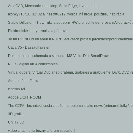
AutoCAD, Mechanical desktop, Solid Edge, Inventor atd... -
ikonky (16*16, 32*32 a iné) &#8212; tvorba, nástroje, použitie, inšpirácia
Stable Diffusion - Tipy, Triky a potřebný HW pro rychlé generování AI obrázk
Elektronické knihy - tvorba a příprava
3d ¤¤ RHINO3d ¤¤ aneb ¤ NURBSari vsech profesi [arch:design:sci:chem:med
Catia V5 - Dassault system
Dokumentace, schémata a stencils - MS Visio, Dia, SmartDraw
NFTs - digital art & collectables
Virtual duberz, Virtual Dub aneb grabuju, grabejes a grabujeme, DivX, DVD rej
Adobe after effects
cinema 4d
Adobe LIGHTROOM
The C2PA - technická cesta zlepšení problemu s fake news (primárně fotky/ob
3D grafika
UNITY 3D
video chat - je jiz bezny a forum zestarlo :]