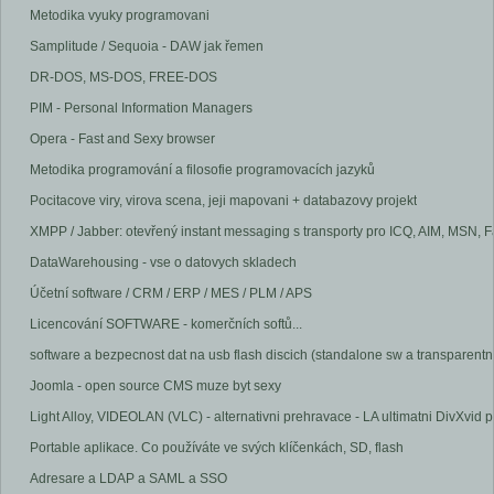
Metodika vyuky programovani
Samplitude / Sequoia - DAW jak řemen
DR-DOS, MS-DOS, FREE-DOS
PIM - Personal Information Managers
Opera - Fast and Sexy browser
Metodika programování a filosofie programovacích jazyků
Pocitacove viry, virova scena, jeji mapovani + databazovy projekt
XMPP / Jabber: otevřený instant messaging s transporty pro ICQ, AIM, MSN, 
DataWarehousing - vse o datovych skladech
Účetní software / CRM / ERP / MES / PLM / APS
Licencování SOFTWARE - komerčních softů...
software a bezpecnost dat na usb flash discich (standalone sw a transparentni
Joomla - open source CMS muze byt sexy
Light Alloy, VIDEOLAN (VLC) - alternativni prehravace - LA ultimatni DivXvid 
Portable aplikace. Co používáte ve svých klíčenkách, SD, flash
Adresare a LDAP a SAML a SSO