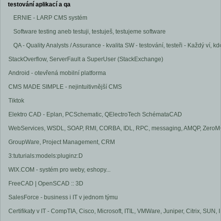
testování aplikací a qa
ERNIE - LARP CMS systém
Software testing aneb testuji, testuješ, testujeme software
QA - Quality Analysts / Assurance - kvalita SW - testování, testeři - Každý ví, k
StackOverflow, ServerFault a SuperUser (StackExchange)
Android - otevřená mobilní platforma
CMS MADE SIMPLE - nejintuitivnější CMS
Tiktok
Elektro CAD - Eplan, PCSchematic, QElectroTech SchémataCAD
WebServices, WSDL, SOAP, RMI, CORBA, IDL, RPC, messaging, AMQP, ZeroMQ
GroupWare, Project Management, CRM
3:tuturials:models:pluginz:D
WIX.COM - systém pro weby, eshopy...
FreeCAD | OpenSCAD :: 3D
SalesForce - business i IT v jednom týmu
Certifikaty v IT - CompTIA, Cisco, Microsoft, ITIL, VMWare, Juniper, Citrix, SUN, I