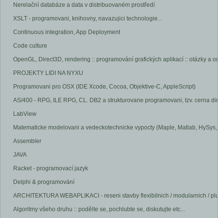
Nerelační databáze a data v distribuovaném prostředí
XSLT - programovani, knihovny, navazujici technologie...
Continuous integration, App Deployment
Code culture
OpenGL, Direct3D, rendering :: programování grafických aplikací :: otázky a 
PROJEKTY LIDI NA NYXU
Programovani pro OSX (IDE Xcode, Cocoa, Objektive-C, AppleScript)
AS/400 - RPG, ILE RPG, CL. DB2 a strukturovane programovani, tzv. cerna di
LabView
Matematicke modelovani a vedeckotechnicke vypocty (Maple, Matlab, HySys, F
Assembler
JAVA
Racket - programovací jazyk
Delphi & programování
ARCHITEKTURA WEBAPLIKACI - reseni stavby flexibilnich / modularnich / p
Algoritmy všeho druhu :: podělte se, pochlubte se, diskutujte etc...