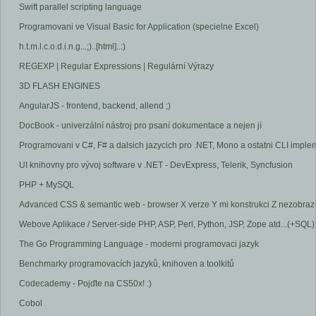
Swift parallel scripting language
Programovani ve Visual Basic for Application (specielne Excel)
h.t.m.l.c.o.d.i.n.g...;)..[html]..:)
REGEXP | Regular Expressions | Regulární Výrazy
3D FLASH ENGINES
AngularJS - frontend, backend, allend ;)
DocBook - univerzální nástroj pro psaní dokumentace a nejen jí
Programovani v C#, F# a dalsich jazycich pro .NET, Mono a ostatni CLI impl
UI knihovny pro vývoj software v .NET - DevExpress, Telerik, Syncfusion
PHP + MySQL
Advanced CSS & semantic web - browser X verze Y mi konstrukci Z nezobrazu
Webove Aplikace / Server-side PHP, ASP, Perl, Python, JSP, Zope atd...(+SQL)
The Go Programming Language - moderni programovaci jazyk
Benchmarky programovacích jazyků, knihoven a toolkitů
Codecademy - Pojďte na CS50x! :)
Cobol