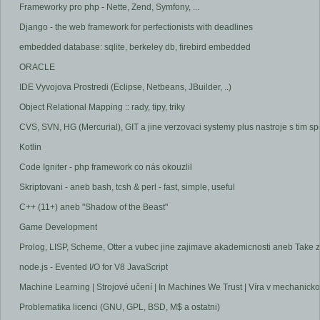
Frameworky pro php - Nette, Zend, Symfony, ...
Django - the web framework for perfectionists with deadlines
embedded database: sqlite, berkeley db, firebird embedded
ORACLE
IDE Vyvojova Prostredi (Eclipse, Netbeans, JBuilder, ..)
Object Relational Mapping :: rady, tipy, triky
CVS, SVN, HG (Mercurial), GIT a jine verzovaci systemy plus nastroje s tim spo
Kotlin
Code Igniter - php framework co nás okouzlil
Skriptovani - aneb bash, tcsh & perl - fast, simple, useful
C++ (11+) aneb "Shadow of the Beast"
Game Development
Prolog, LISP, Scheme, Otter a vubec jine zajimave akademicnosti aneb Take 
node.js - Evented I/O for V8 JavaScript
Machine Learning | Strojové učení | In Machines We Trust | Víra v mechanicko
Problematika licenci (GNU, GPL, BSD, M$ a ostatni)