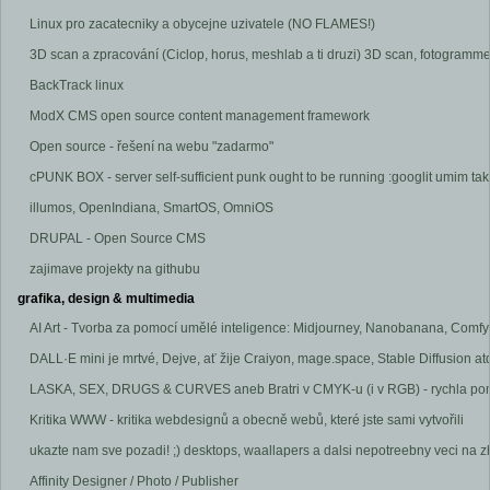
Linux pro zacatecniky a obycejne uzivatele (NO FLAMES!)
3D scan a zpracování (Ciclop, horus, meshlab a ti druzi) 3D scan, fotogramme
BackTrack linux
ModX CMS open source content management framework
Open source - řešení na webu "zadarmo"
cPUNK BOX - server self-sufficient punk ought to be running :googlit umim ta
illumos, OpenIndiana, SmartOS, OmniOS
DRUPAL - Open Source CMS
zajimave projekty na githubu
grafika, design & multimedia
AI Art - Tvorba za pomocí umělé inteligence: Midjourney, Nanobanana, Comf
DALL·E mini je mrtvé, Dejve, ať žije Craiyon, mage.space, Stable Diffusion atd
LASKA, SEX, DRUGS & CURVES aneb Bratri v CMYK-u (i v RGB) - rychla pomoc
Kritika WWW - kritika webdesignů a obecně webů, které jste sami vytvořili
ukazte nam sve pozadi! ;) desktops, waallapers a dalsi nepotreebny veci na
Affinity Designer / Photo / Publisher