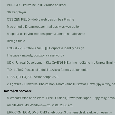
PHP-GTK - kouzelne PHP v rouse aplikaci
Stalker player
CSS ZEN FIELD - dobry web design bez Flash-e
Macromedia Dreamweaver - najlepsi wysiwyg editor
hospoda u staryho webdesignera // lamam nenalejvame
Bitwig Studio
LOGOTYPE CORPORATE ||||| Corporate identity design
Inkscape - návody, postupy a vaše tvorba
UDK - Unreal Development Kit / CryENGINE a jine - děláme hry Unreal Engine 
TeX, LaTeX, Postscript a dalsi jazyky a formaty dokumentu.
FLASH, FLEX, AIR, ActionScript, JSFL
2D grafika - Fireworks, PhotoShop, PhotoPaint, Illustrator, Draw (tipy a triky, he
micro$oft software
Microsoft Office aneb Word, Excel, Outlook, Powerpoint apod. - tipy, triky, nav
Architektura MS Windows — xp, vista, 2000 etc.
ERP, CRM, ECM, DMS, CMS aneb pocet 3 pismenych zkratek je omezen :))