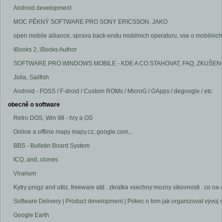
Android development
MOC PĚKNÝ SOFTWARE PRO SONY ERICSSON, JAKO
open mobile alliance, sprava back-endu mobilnich operatoru, vse o mobilnich
iBooks 2, iBooks Author
SOFTWARE PRO WINDOWS MOBILE - KDE A CO STAHOVAT, FAQ, ZKUŠENOS
Jolla, Sailfish
Android - FOSS / F-droid / Custom ROMs / MicroG / GApps / degoogle / etc
obecně o software
Retro DOS, Win 98 - hry a OS
Online a offline mapy mapy.cz, google.com,..
BBS - Bulletin Board System
ICQ..and..clones
Virarium
Kytry progz and utilz, freeware atd . zkratka vsechny mozny sikovnosti . co na
Software Delivery | Product development | Pokec o tom jak organizovat vývoj 
Google Earth