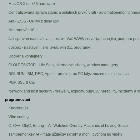
Mac OS X on x86 hardware
Centralizovaná správa stanic a ostatních prvků v síti - automation/monitoring/a
AIX - Z/OS - UNIXy z dilny IBM
Neuronové sítě
Jak správně nainstalovat, nastavit Váš WWW server(apache,iis), podporu pr
dosbox - nastaveni, site, zvuk, win 3.x, programy, ...
Docker a kontejnery
Oi Oi DESKTOP - Lite Step, alternativni shelly, window managery
SGI, SUN, IBM, DEC, Apple - proste proc PC kdyz muzeme mit pocitace
PGP, SSL & Co.
Network and host security - firewally, exploity, bugy, vulnerability, incidenty 
programovani
Knockout.js
Vibe coding
C, C++, ObjC, Erlang -- All Watched Over by Machines of Loving Grace.
Tampermonkey 🐒 - máte užitečný skript? a mohli bychom ho vidět?