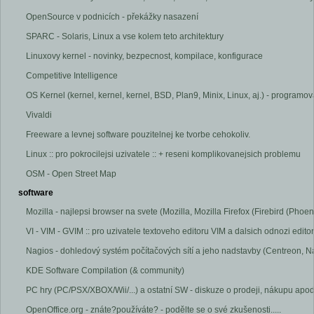
OpenSource v podnicích - překážky nasazení
SPARC - Solaris, Linux a vse kolem teto architektury
Linuxovy kernel - novinky, bezpecnost, kompilace, konfigurace
Competitive Intelligence
OS Kernel (kernel, kernel, kernel, BSD, Plan9, Minix, Linux, aj.) - program
Vivaldi
Freeware a levnej software pouzitelnej ke tvorbe cehokoliv.
Linux :: pro pokrocilejsi uzivatele :: + reseni komplikovanejsich problemu
OSM - Open Street Map
software
Mozilla - najlepsi browser na svete (Mozilla, Mozilla Firefox (Firebird (Phoen
VI - VIM - GVIM :: pro uzivatele textoveho editoru VIM a dalsich odnozi editor
Nagios - dohledový systém počítačových sítí a jeho nadstavby (Centreon, Nag
KDE Software Compilation (& community)
PC hry (PC/PSX/XBOX/Wii/...) a ostatní SW - diskuze o prodeji, nákupu apod
OpenOffice.org - znáte?používáte? - podělte se o své zkušenosti.....