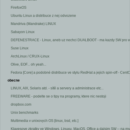
FirefoxOS
Ubuntu Linux a distribuce z nej odvozene
Mandriva (Mandrake) LINUX
Sabayon Linux
DEFENESTRACE - Linux, aneb uz nechci DUALBOOT - ma kazdy SW pro w
Suse Linux
ArchLinux / CRUX-Linux
Olive, EOF... oh yeah...
Fedora [Core] a podobné distribuce ve stylu RedHat a jejich spin-off - CentOS,
obecne
LINUX, AIX, Solaris atd. - sítě a servery a administrace etc...
FREEWARE - podelte se o tipy na programy, ktere nic nestoji
dropbox.com
Unix benchmarks
Multimedia v unixovych OS [linux, bsd, etc.]
Klavesove zkratky ve Windows, Linuxu, MacOS, Office a dalsim SW -- na 