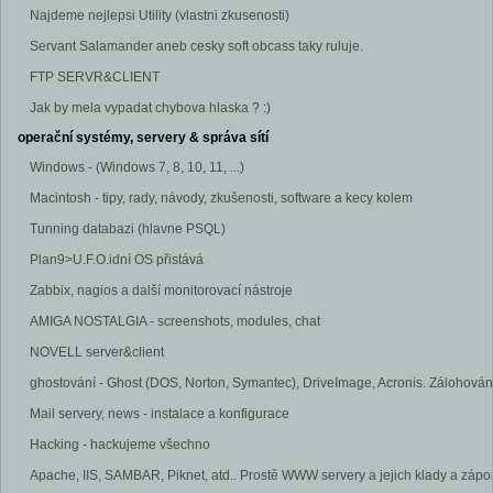
Najdeme nejlepsi Utility (vlastni zkusenosti)
Servant Salamander aneb cesky soft obcass taky ruluje.
FTP SERVR&CLIENT
Jak by mela vypadat chybova hlaska ? :)
operační systémy, servery & správa sítí
Windows - (Windows 7, 8, 10, 11, ...)
Macintosh - tipy, rady, návody, zkušenosti, software a kecy kolem
Tunning databazi (hlavne PSQL)
Plan9>U.F.O.idní OS přistává
Zabbix, nagios a další monitorovací nástroje
AMIGA NOSTALGIA - screenshots, modules, chat
NOVELL server&client
ghostování - Ghost (DOS, Norton, Symantec), DriveImage, Acronis. Zálohování
Mail servery, news - instalace a konfigurace
Hacking - hackujeme všechno
Apache, IIS, SAMBAR, Piknet, atd.. Prostě WWW servery a jejich klady a zápo