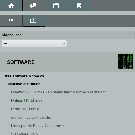
přepnout do
SOFTWARE
free software & free os
linuxove distribuce
OpenWRT, DD-WRT - embeded linux v sitovych zarizenich
Debian GNU/Linux
ReactOS - freeOS
gentoo moc pekny distro
Linux pro NetBooky ? doporučte
Slackware Linux