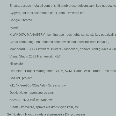
Emacs: escape meta alt control shift aneb prece nejsem sam, kdo nepouziv
Cygwin, coLinux, user mode linux, qemu, vmware etc.
Google Chrome
fvwm2
X-WINDOW MANAGERY - konfigurace - pochlubte se, co ste kdy pouzivali, proc
Cloud computing - An unidentifiable device that does the work for you :)
Mainboard - BIOS, Firmware, Drivers - flashovani, obnova, konfigurace a vš
Visual Studio 2008 Framework .NET
NI vokator
Redmine - Project Management, CRM, SCM , Gantt , Wiki, Forum, Time trac
GNOME project
X11 / XFree86 / XOrg / etc - Screenshoty
DotNetNuke - open source cms
SAMBA - *NIX v sítích Windows
Kindle - konverze, správa elektronických knih, etc.
SelfHosted - Návody, rady a zkušenosti s DYI provozem