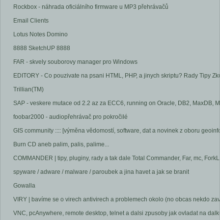
Rockbox - náhrada oficiálního firmware u MP3 přehrávačů
Email Clients
Lotus Notes Domino
8888 SketchUP 8888
FAR - skvely souborovy manager pro Windows
EDITORY - Co pouzivate na psani HTML, PHP, a jinych skriptu? Rady Tipy Zk
Trillian(TM)
SAP - veskere mutace od 2.2 az za ECC6, running on Oracle, DB2, MaxDB, M
foobar2000 - audiopřehrávač pro pokročilé
GIS community :::: [výměna vědomostí, software, dat a novinek z oboru geoinf
Burn CD aneb palim, palis, palime...
COMMANDER | tipy, pluginy, rady a tak dale Total Commander, Far, mc, ForkLift
spyware / adware / malware / paroubek a jina havet a jak se branit
Gowalla
VIRY | bavíme se o virech antivirech a problemech okolo (no obcas nekdo zavi
VNC, pcAnywhere, remote desktop, telnet a dalsi zpusoby jak ovladat na dalku